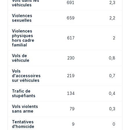
Vols dans les
691
2,3
véhicules
Violences
659
2,2
sexuelles
Violences
physiques
617
2
hors cadre
familial
Vols de
230
0,8
véhicule
Vols
d'accessoires
219
0,7
sur véhicules
Trafic de
134
0,4
stupéfiants
Vols violents
79
0,3
sans arme
Tentatives
9
0
d'homicide