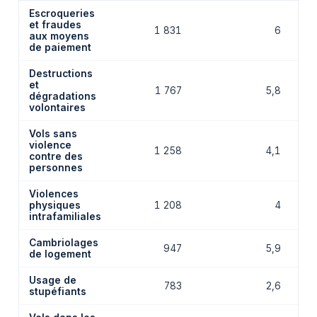
Escroqueries
et fraudes
1 831
6
aux moyens
de paiement
Destructions
et
1 767
5,8
dégradations
volontaires
Vols sans
violence
1 258
4,1
contre des
personnes
Violences
physiques
1 208
4
intrafamiliales
Cambriolages
947
5,9
de logement
Usage de
783
2,6
stupéfiants