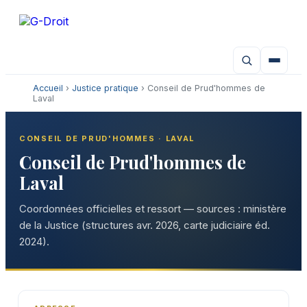
Aller
au
contenu
Accueil
›
Justice pratique
› Conseil de Prud'hommes de
Laval
CONSEIL DE PRUD'HOMMES · LAVAL
Conseil de Prud'hommes de
Laval
Coordonnées officielles et ressort — sources : ministère
de la Justice (structures avr. 2026, carte judiciaire éd.
2024).