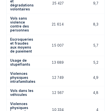
et
25 427
9,7
dégradations
volontaires
Vols sans
violence
21 614
8,3
contre des
personnes
Escroqueries
et fraudes
15 007
5,7
aux moyens
de paiement
Usage de
13 689
5,2
stupéfiants
Violences
physiques
12 749
4,9
intrafamiliales
Vols dans les
12 567
4,8
véhicules
Violences
physiques
10 334
4