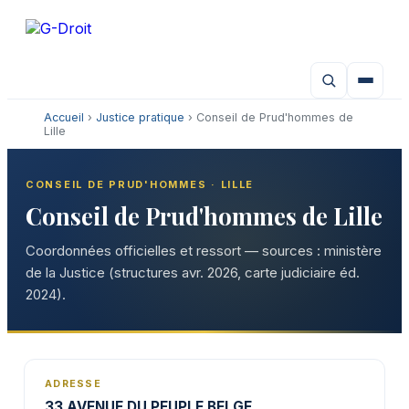
Aller
au
contenu
Accueil
›
Justice pratique
› Conseil de Prud'hommes de
Lille
CONSEIL DE PRUD'HOMMES · LILLE
Conseil de Prud'hommes de Lille
Coordonnées officielles et ressort — sources : ministère
de la Justice (structures avr. 2026, carte judiciaire éd.
2024).
ADRESSE
33 AVENUE DU PEUPLE BELGE