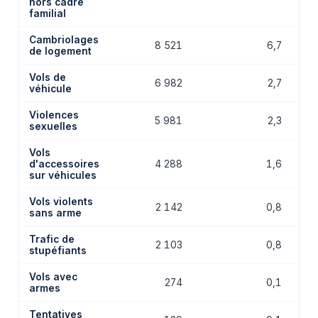
hors cadre
familial
Cambriolages
8 521
6,7
de logement
Vols de
6 982
2,7
véhicule
Violences
5 981
2,3
sexuelles
Vols
d'accessoires
4 288
1,6
sur véhicules
Vols violents
2 142
0,8
sans arme
Trafic de
2 103
0,8
stupéfiants
Vols avec
274
0,1
armes
Tentatives