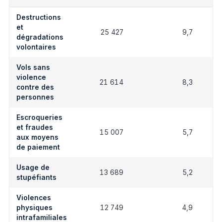
Destructions
et
25 427
9,7
dégradations
volontaires
Vols sans
violence
21 614
8,3
contre des
personnes
Escroqueries
et fraudes
15 007
5,7
aux moyens
de paiement
Usage de
13 689
5,2
stupéfiants
Violences
physiques
12 749
4,9
intrafamiliales