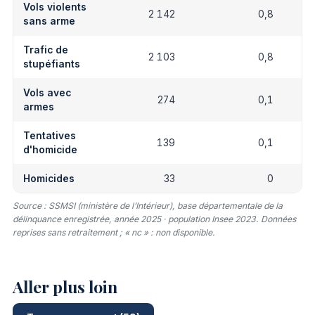
Vols violents
2 142
0,8
sans arme
Trafic de
2 103
0,8
stupéfiants
Vols avec
274
0,1
armes
Tentatives
139
0,1
d'homicide
Homicides
33
0
Source : SSMSI (ministère de l’Intérieur), base départementale de la
délinquance enregistrée, année 2025 · population Insee 2023. Données
reprises sans retraitement ; « nc » : non disponible.
Aller plus loin