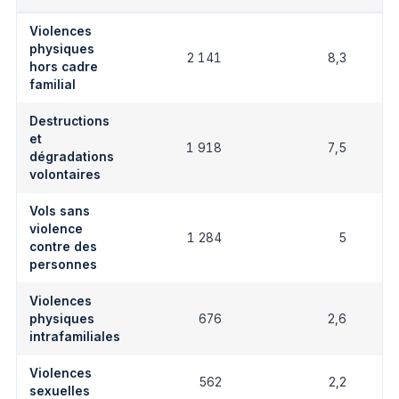
Violences
physiques
2 141
8,3
hors cadre
familial
Destructions
et
1 918
7,5
dégradations
volontaires
Vols sans
violence
1 284
5
contre des
personnes
Violences
physiques
676
2,6
intrafamiliales
Violences
562
2,2
sexuelles