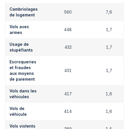
Cambriolages
560
7,6
de logement
Vols avec
448
1,7
armes
Usage de
432
1,7
stupéfiants
Escroqueries
et fraudes
431
1,7
aux moyens
de paiement
Vols dans les
417
1,6
véhicules
Vols de
414
1,6
véhicule
Vols violents