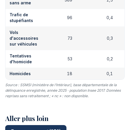
389
1,5
sans arme
Trafic de
96
0,4
stupéfiants
Vols
d'accessoires
73
0,3
sur véhicules
Tentatives
53
0,2
d'homicide
Homicides
18
0,1
Source : SSMSI (ministère de l’Intérieur), base départementale de la
délinquance enregistrée, année 2025 · population Insee 2017. Données
reprises sans retraitement ; « nc » : non disponible.
Aller plus loin