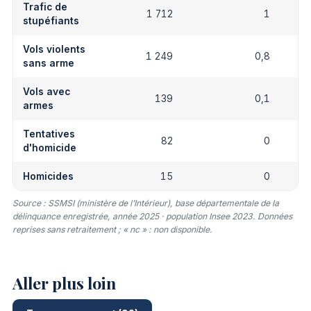
Trafic de
1 712
1
stupéfiants
Vols violents
1 249
0,8
sans arme
Vols avec
139
0,1
armes
Tentatives
82
0
d'homicide
Homicides
15
0
Source : SSMSI (ministère de l’Intérieur), base départementale de la
délinquance enregistrée, année 2025 · population Insee 2023. Données
reprises sans retraitement ; « nc » : non disponible.
Aller plus loin