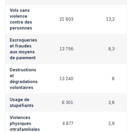
Vols sans
violence
21 803
13,2
contre des
personnes
Escroqueries
et fraudes
13 756
8,3
aux moyens
de paiement
Destructions
et
13 240
8
dégradations
volontaires
Usage de
6 301
3,8
stupéfiants
Violences
physiques
4 877
2,9
intrafamiliales