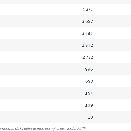
4 377
3 692
3 281
2 842
2 732
996
693
154
109
10
tementale de la délinquance enregistrée, année 2025 ·