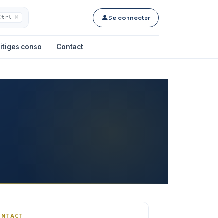
Se connecter
Ctrl K
itiges conso
Contact
ONTACT