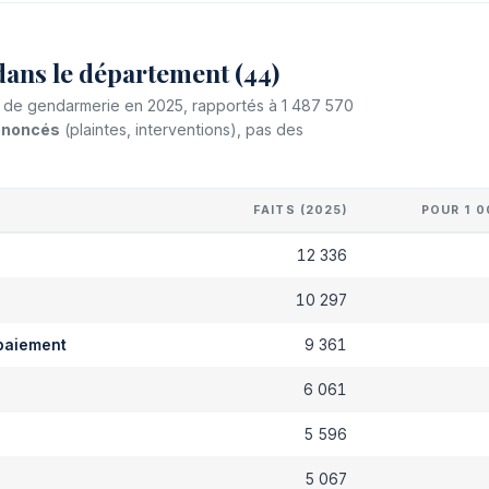
dans le département (44)
et de gendarmerie en 2025, rapportés à 1 487 570
dénoncés
(plaintes, interventions), pas des
FAITS (2025)
POUR 1 0
s
12 336
10 297
paiement
9 361
6 061
5 596
5 067