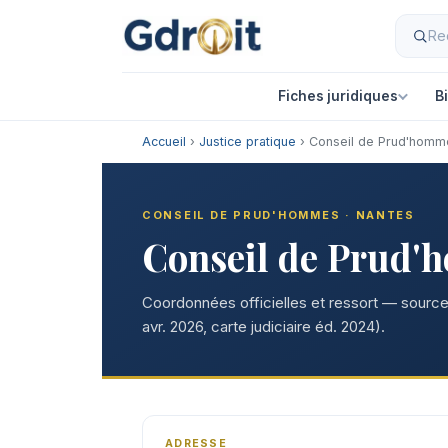
Fiches juridiques
B
Accueil
›
Justice pratique
› Conseil de Prud'homm
CONSEIL DE PRUD'HOMMES · NANTES
Conseil de Prud'
Coordonnées officielles et ressort — sources
avr. 2026, carte judiciaire éd. 2024).
ADRESSE