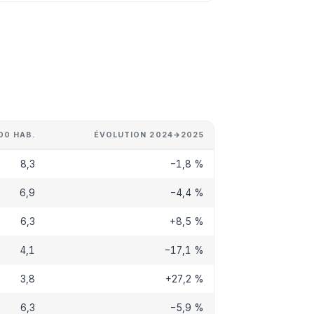
00 HAB.
ÉVOLUTION 2024→2025
8,3
−1,8 %
6,9
−4,4 %
6,3
+8,5 %
4,1
−17,1 %
3,8
+27,2 %
6,3
−5,9 %