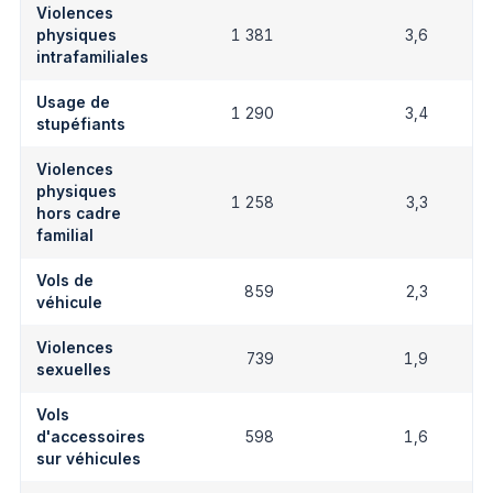
Violences
physiques
1 381
3,6
intrafamiliales
Usage de
1 290
3,4
stupéfiants
Violences
physiques
1 258
3,3
hors cadre
familial
Vols de
859
2,3
véhicule
Violences
739
1,9
sexuelles
Vols
d'accessoires
598
1,6
sur véhicules