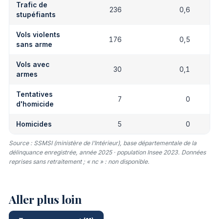
Trafic de
236
0,6
stupéfiants
Vols violents
176
0,5
sans arme
Vols avec
30
0,1
armes
Tentatives
7
0
d'homicide
Homicides
5
0
Source : SSMSI (ministère de l’Intérieur), base départementale de la
délinquance enregistrée, année 2025 · population Insee 2023. Données
reprises sans retraitement ; « nc » : non disponible.
Aller plus loin