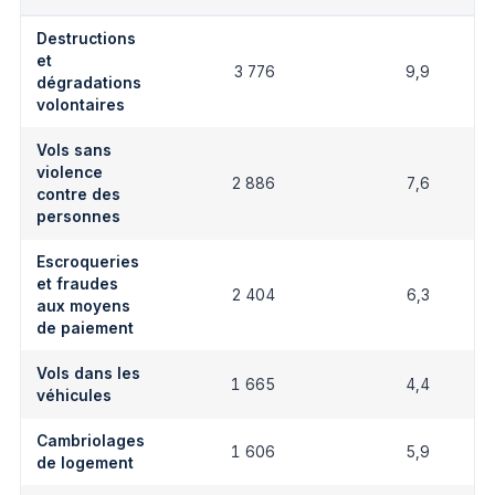
Destructions
et
3 776
9,9
dégradations
volontaires
Vols sans
violence
2 886
7,6
contre des
personnes
Escroqueries
et fraudes
2 404
6,3
aux moyens
de paiement
Vols dans les
1 665
4,4
véhicules
Cambriolages
1 606
5,9
de logement