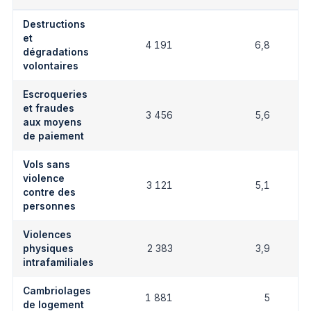
Destructions
et
4 191
6,8
dégradations
volontaires
Escroqueries
et fraudes
3 456
5,6
aux moyens
de paiement
Vols sans
violence
3 121
5,1
contre des
personnes
Violences
physiques
2 383
3,9
intrafamiliales
Cambriolages
1 881
5
de logement