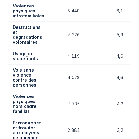
Violences
physiques
5 449
6,1
intrafamiliales
Destructions
et
5 226
5,9
dégradations
volontaires
Usage de
4 119
4,6
stupéfiants
Vols sans
violence
4 078
4,6
contre des
personnes
Violences
physiques
3 735
4,2
hors cadre
familial
Escroqueries
et fraudes
2 884
3,2
aux moyens
de paiement