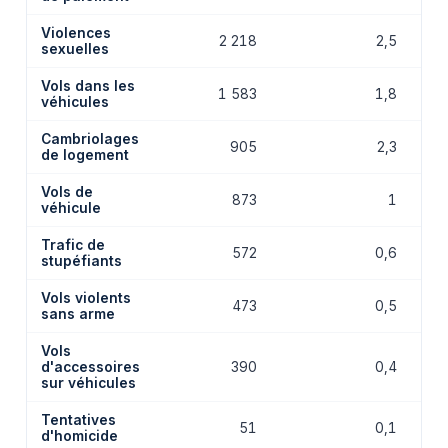
Violences
2 218
2,5
sexuelles
Vols dans les
1 583
1,8
véhicules
Cambriolages
905
2,3
de logement
Vols de
873
1
véhicule
Trafic de
572
0,6
stupéfiants
Vols violents
473
0,5
sans arme
Vols
d'accessoires
390
0,4
sur véhicules
Tentatives
51
0,1
d'homicide