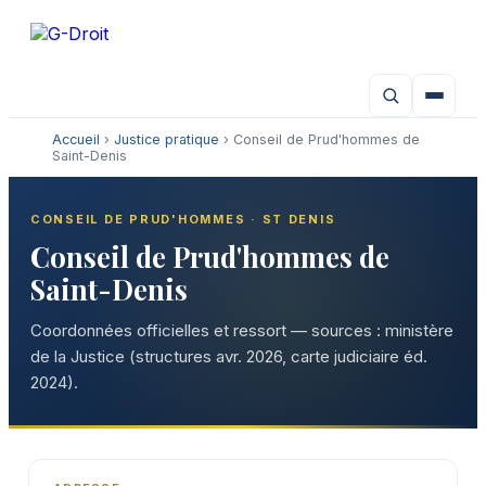
Aller
au
contenu
Accueil
›
Justice pratique
› Conseil de Prud'hommes de
Saint-Denis
CONSEIL DE PRUD'HOMMES · ST DENIS
Conseil de Prud'hommes de
Saint-Denis
Coordonnées officielles et ressort — sources : ministère
de la Justice (structures avr. 2026, carte judiciaire éd.
2024).