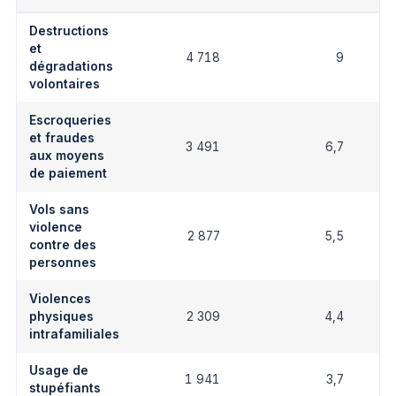
Destructions
et
4 718
9
dégradations
volontaires
Escroqueries
et fraudes
3 491
6,7
aux moyens
de paiement
Vols sans
violence
2 877
5,5
contre des
personnes
Violences
physiques
2 309
4,4
intrafamiliales
Usage de
1 941
3,7
stupéfiants