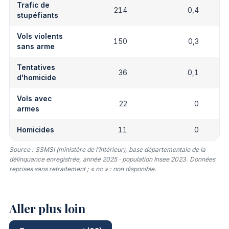
Trafic de
214
0,4
stupéfiants
Vols violents
150
0,3
sans arme
Tentatives
36
0,1
d'homicide
Vols avec
22
0
armes
Homicides
11
0
Source : SSMSI (ministère de l’Intérieur), base départementale de la
délinquance enregistrée, année 2025 · population Insee 2023. Données
reprises sans retraitement ; « nc » : non disponible.
Aller plus loin