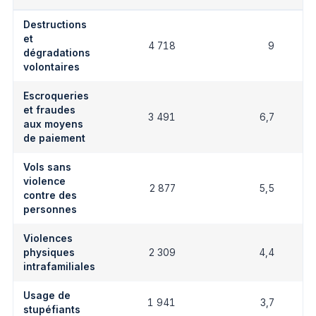
Destructions
et
4 718
9
dégradations
volontaires
Escroqueries
et fraudes
3 491
6,7
aux moyens
de paiement
Vols sans
violence
2 877
5,5
contre des
personnes
Violences
physiques
2 309
4,4
intrafamiliales
Usage de
1 941
3,7
stupéfiants