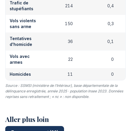
Trafic de
214
0,4
stupéfiants
Vols violents
150
0,3
sans arme
Tentatives
36
0,1
d'homicide
Vols avec
22
0
armes
Homicides
11
0
Source : SSMSI (ministère de l’Intérieur), base départementale de la
délinquance enregistrée, année 2025 · population Insee 2023. Données
reprises sans retraitement ; « nc » : non disponible.
Aller plus loin