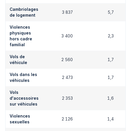
Cambriolages
3 837
5,7
de logement
Violences
physiques
3 400
2,3
hors cadre
familial
Vols de
2 560
1,7
véhicule
Vols dans les
2 473
1,7
véhicules
Vols
d'accessoires
2 353
1,6
sur véhicules
Violences
2 126
1,4
sexuelles