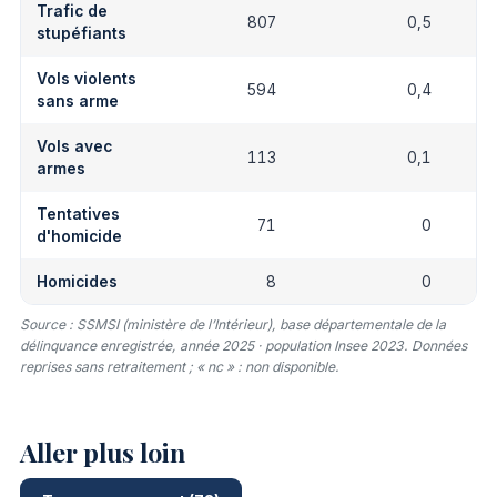
Trafic de
807
0,5
stupéfiants
Vols violents
594
0,4
sans arme
Vols avec
113
0,1
armes
Tentatives
71
0
d'homicide
Homicides
8
0
Source : SSMSI (ministère de l’Intérieur), base départementale de la
délinquance enregistrée, année 2025 · population Insee 2023. Données
reprises sans retraitement ; « nc » : non disponible.
Aller plus loin