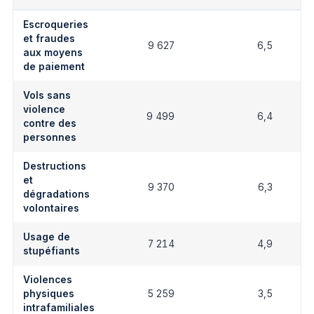
Escroqueries
et fraudes
9 627
6,5
aux moyens
de paiement
Vols sans
violence
9 499
6,4
contre des
personnes
Destructions
et
9 370
6,3
dégradations
volontaires
Usage de
7 214
4,9
stupéfiants
Violences
physiques
5 259
3,5
intrafamiliales