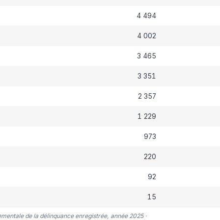
4 494
4 002
3 465
3 351
2 357
1 229
973
220
92
15
tementale de la délinquance enregistrée, année 2025 ·