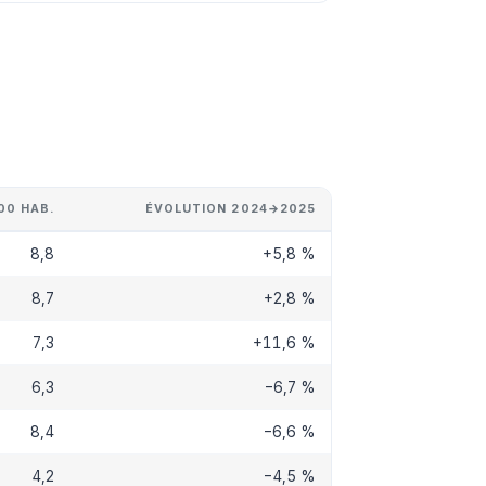
00 HAB.
ÉVOLUTION 2024→2025
8,8
+5,8 %
8,7
+2,8 %
7,3
+11,6 %
6,3
−6,7 %
8,4
−6,6 %
4,2
−4,5 %