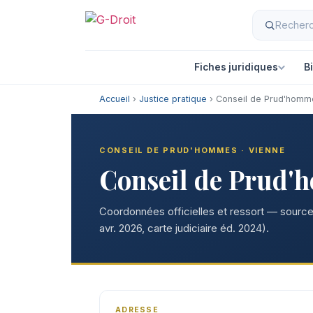
Fiches juridiques
B
Accueil
›
Justice pratique
› Conseil de Prud'homm
CONSEIL DE PRUD'HOMMES · VIENNE
Conseil de Prud'
Coordonnées officielles et ressort — sources
avr. 2026, carte judiciaire éd. 2024).
ADRESSE