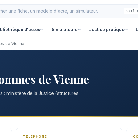
Ctrl 
ibliothèque d'actes
Simulateurs
Justice pratique
L
es de Vienne
hommes de Vienne
 : ministère de la Justice (structures
TÉLÉPHONE
C