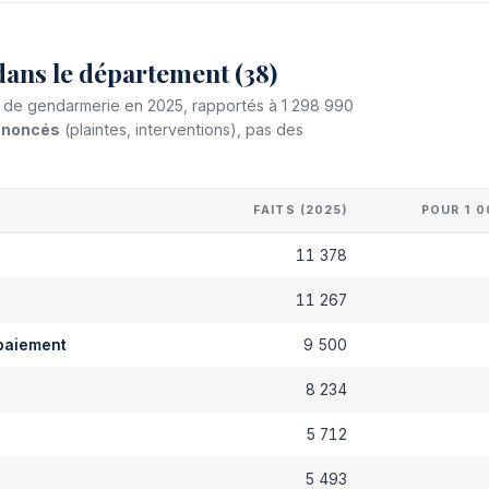
dans le département (38)
et de gendarmerie en 2025, rapportés à 1 298 990
dénoncés
(plaintes, interventions), pas des
FAITS (2025)
POUR 1 0
11 378
s
11 267
paiement
9 500
8 234
5 712
5 493