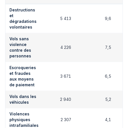
Destructions
et
5 413
9,6
dégradations
volontaires
Vols sans
violence
4 226
7,5
contre des
personnes
Escroqueries
et fraudes
3 671
6,5
aux moyens
de paiement
Vols dans les
2 940
5,2
véhicules
Violences
physiques
2 307
4,1
intrafamiliales