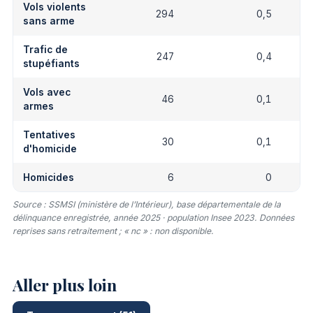
Vols violents
294
0,5
sans arme
Trafic de
247
0,4
stupéfiants
Vols avec
46
0,1
armes
Tentatives
30
0,1
d'homicide
Homicides
6
0
Source : SSMSI (ministère de l’Intérieur), base départementale de la
délinquance enregistrée, année 2025 · population Insee 2023. Données
reprises sans retraitement ; « nc » : non disponible.
Aller plus loin