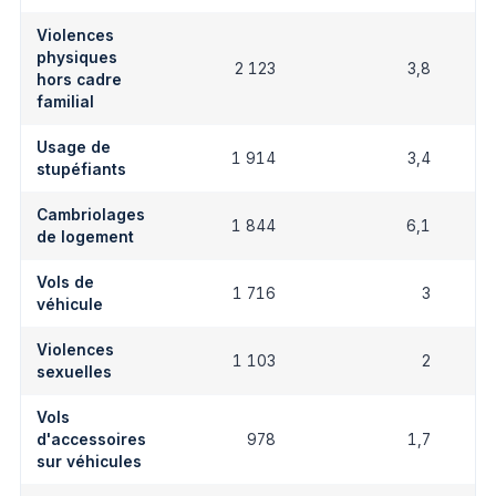
Violences
physiques
2 123
3,8
hors cadre
familial
Usage de
1 914
3,4
stupéfiants
Cambriolages
1 844
6,1
de logement
Vols de
1 716
3
véhicule
Violences
1 103
2
sexuelles
Vols
d'accessoires
978
1,7
sur véhicules