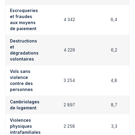
Escroqueries
et fraudes
4 342
6,4
aux moyens
de paiement
Destructions
et
4 229
6,2
dégradations
volontaires
Vols sans
violence
3 254
4,8
contre des
personnes
Cambriolages
2 897
8,7
de logement
Violences
physiques
2 258
3,3
intrafamiliales