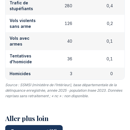
Trafic de
280
0,4
stupéfiants
Vols violents
126
0,2
sans arme
Vols avec
40
0,1
armes
Tentatives
36
0,1
d'homicide
Homicides
3
0
Source : SSMSI (ministère de l’Intérieur), base départementale de la
délinquance enregistrée, année 2025 · population Insee 2023. Données
reprises sans retraitement ; « nc » : non disponible.
Aller plus loin