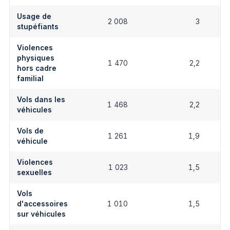
Usage de
2 008
3
stupéfiants
Violences
physiques
1 470
2,2
hors cadre
familial
Vols dans les
1 468
2,2
véhicules
Vols de
1 261
1,9
véhicule
Violences
1 023
1,5
sexuelles
Vols
d'accessoires
1 010
1,5
sur véhicules