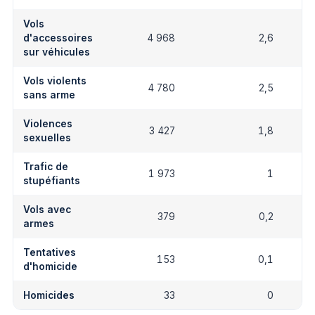
Vols
d'accessoires
4 968
2,6
sur véhicules
Vols violents
4 780
2,5
sans arme
Violences
3 427
1,8
sexuelles
Trafic de
1 973
1
stupéfiants
Vols avec
379
0,2
armes
Tentatives
153
0,1
d'homicide
Homicides
33
0