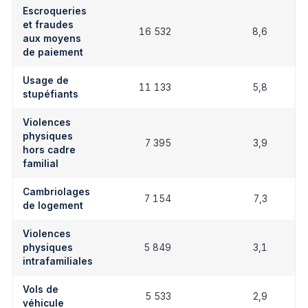
Escroqueries
et fraudes
16 532
8,6
aux moyens
de paiement
Usage de
11 133
5,8
stupéfiants
Violences
physiques
7 395
3,9
hors cadre
familial
Cambriolages
7 154
7,3
de logement
Violences
physiques
5 849
3,1
intrafamiliales
Vols de
5 533
2,9
véhicule