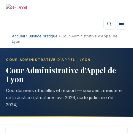
Aller
au
contenu
Accueil
›
Justice pratique
› Cour Administrative d'Appel de
Lyon
COUR ADMINISTRATIVE D'APPEL · LYON
Cour Administrative d'Appel de
Lyon
Coordonnées officielles et ressort — sources : ministère
de la Justice (structures avr. 2026, carte judiciaire éd.
2024).