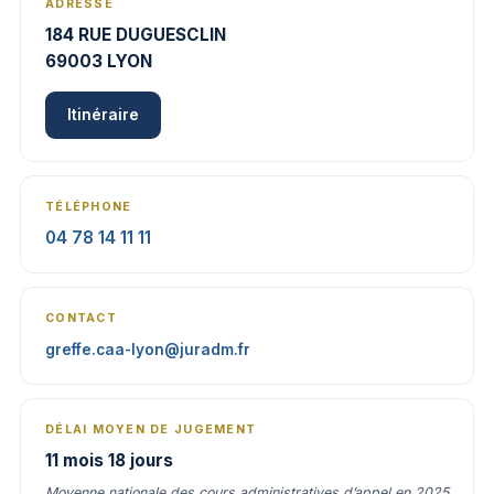
ADRESSE
184 RUE DUGUESCLIN
69003 LYON
Itinéraire
TÉLÉPHONE
04 78 14 11 11
CONTACT
greffe.caa-lyon@juradm.fr
DÉLAI MOYEN DE JUGEMENT
11 mois 18 jours
Moyenne nationale des cours administratives d’appel en 2025