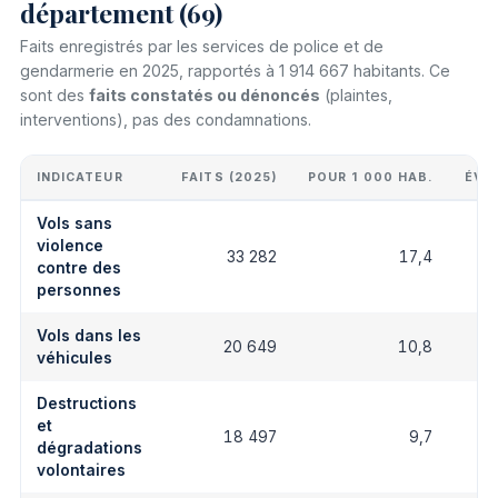
département (69)
Faits enregistrés par les services de police et de
gendarmerie en 2025, rapportés à 1 914 667 habitants. Ce
sont des
faits constatés ou dénoncés
(plaintes,
interventions), pas des condamnations.
INDICATEUR
FAITS (2025)
POUR 1 000 HAB.
ÉVO
Vols sans
violence
33 282
17,4
contre des
personnes
Vols dans les
20 649
10,8
véhicules
Destructions
et
18 497
9,7
dégradations
volontaires