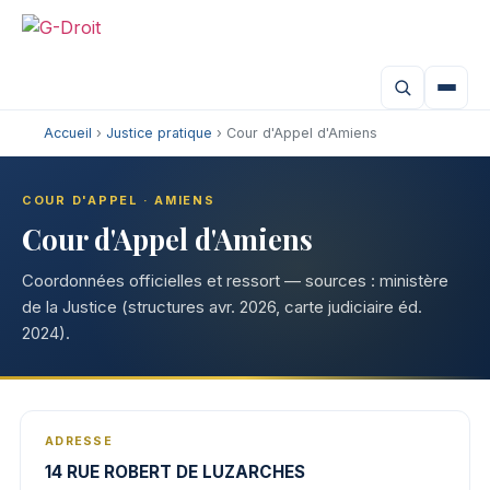
Accueil
›
Justice pratique
› Cour d'Appel d'Amiens
COUR D'APPEL · AMIENS
Cour d'Appel d'Amiens
Coordonnées officielles et ressort — sources : ministère
de la Justice (structures avr. 2026, carte judiciaire éd.
2024).
ADRESSE
14 RUE ROBERT DE LUZARCHES