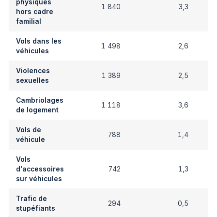
physiques
1 840
3,3
hors cadre
familial
Vols dans les
1 498
2,6
véhicules
Violences
1 389
2,5
sexuelles
Cambriolages
1 118
3,6
de logement
Vols de
788
1,4
véhicule
Vols
d'accessoires
742
1,3
sur véhicules
Trafic de
294
0,5
stupéfiants