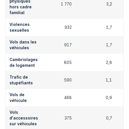
physiques
1 770
3,2
hors cadre
familial
Violences
932
1,7
sexuelles
Vols dans les
917
1,7
véhicules
Cambriolages
805
2,8
de logement
Trafic de
590
1,1
stupéfiants
Vols de
488
0,9
véhicule
Vols
d'accessoires
375
0,7
sur véhicules