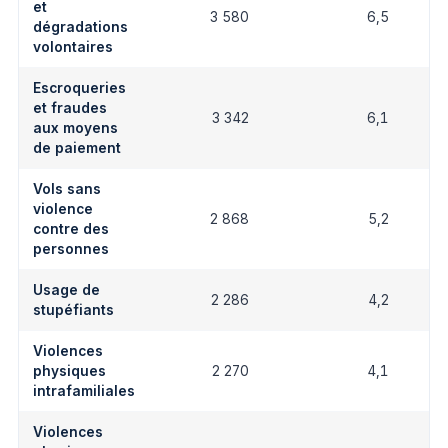
et
3 580
6,5
dégradations
volontaires
Escroqueries
et fraudes
3 342
6,1
aux moyens
de paiement
Vols sans
violence
2 868
5,2
contre des
personnes
Usage de
2 286
4,2
stupéfiants
Violences
physiques
2 270
4,1
intrafamiliales
Violences