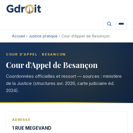
Accueil
›
Justice pratique
› Cour d'Appel de Besançon
COUR D'APPEL · BESANCON
Cour d'Appel de Besançon
Coordonnées officielles et ressort — sources : ministère
de la Justice (structures avr. 2026, carte judiciaire éd.
2024).
ADRESSE
1 RUE MEGEVAND