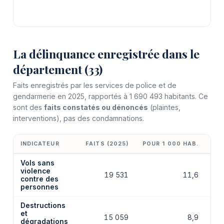
La délinquance enregistrée dans le
département (33)
Faits enregistrés par les services de police et de
gendarmerie en 2025, rapportés à 1 690 493 habitants. Ce
sont des
faits constatés ou dénoncés
(plaintes,
interventions), pas des condamnations.
INDICATEUR
FAITS (2025)
POUR 1 000 HAB.
ÉV
Vols sans
violence
19 531
11,6
contre des
personnes
Destructions
et
15 059
8,9
dégradations