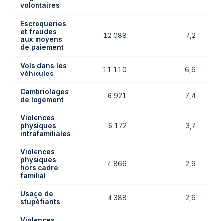
volontaires
Escroqueries
et fraudes
12 088
7,2
aux moyens
de paiement
Vols dans les
11 110
6,6
véhicules
Cambriolages
6 921
7,4
de logement
Violences
physiques
6 172
3,7
intrafamiliales
Violences
physiques
4 866
2,9
hors cadre
familial
Usage de
4 388
2,6
stupéfiants
Violences