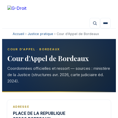
Aller
au
contenu
Accueil
›
Justice pratique
› Cour d'Appel de Bordeaux
COUR D'APPEL · BORDEAUX
Cour d'Appel de Bordeaux
Coordonnées officielles et ressort — sources : ministère
de la Justice (structures avr. 2026, carte judiciaire éd.
2024).
ADRESSE
PLACE DE LA REPUBLIQUE