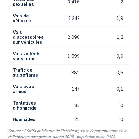
3 416
2
sexuelles
Vols de
3 242
1,9
véhicule
Vols
d'accessoires
2 090
1,2
sur véhicules
Vols violents
1 599
0,9
sans arme
Trafic de
881
0,5
stupéfiants
Vols avec
147
0,1
armes
Tentatives
83
0
d'homicide
Homicides
21
0
Source : SSMSI (ministère de l’Intérieur), base départementale de la
délinquance enregistrée, année 2025 · population Insee 2023.