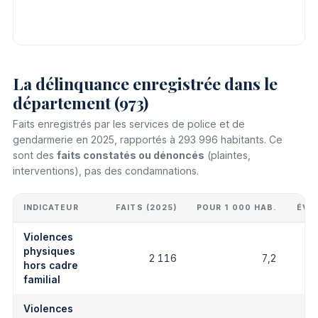
La délinquance enregistrée dans le
département (973)
Faits enregistrés par les services de police et de
gendarmerie en 2025, rapportés à 293 996 habitants. Ce
sont des
faits constatés ou dénoncés
(plaintes,
interventions), pas des condamnations.
INDICATEUR
FAITS (2025)
POUR 1 000 HAB.
ÉVO
Violences
physiques
2 116
7,2
hors cadre
familial
Violences