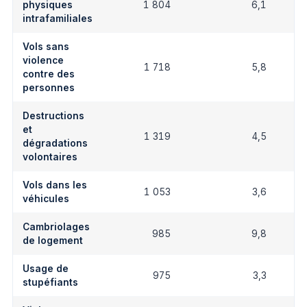
physiques
1 804
6,1
intrafamiliales
Vols sans
violence
1 718
5,8
contre des
personnes
Destructions
et
1 319
4,5
dégradations
volontaires
Vols dans les
1 053
3,6
véhicules
Cambriolages
985
9,8
de logement
Usage de
975
3,3
stupéfiants