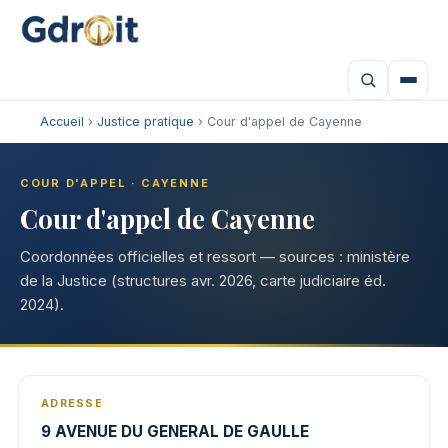
Accueil
›
Justice pratique
› Cour d'appel de Cayenne
COUR D'APPEL · CAYENNE
Cour d'appel de Cayenne
Coordonnées officielles et ressort — sources : ministère
de la Justice (structures avr. 2026, carte judiciaire éd.
2024).
ADRESSE
9 AVENUE DU GENERAL DE GAULLE