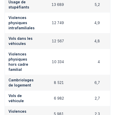
Usage de
13 689
5,2
stupéfiants
Violences
physiques
12 749
4,9
intrafamiliales
Vols dans les
12 567
4,8
véhicules
Violences
physiques
10 334
4
hors cadre
familial
Cambriolages
8 521
6,7
de logement
Vols de
6 982
2,7
véhicule
Violences
5 981
2,3