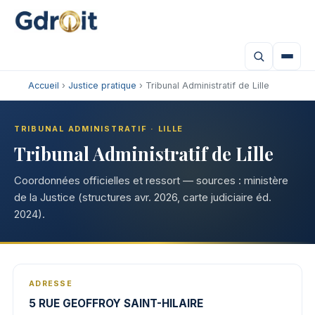
Accueil
›
Justice pratique
› Tribunal Administratif de Lille
TRIBUNAL ADMINISTRATIF · LILLE
Tribunal Administratif de Lille
Coordonnées officielles et ressort — sources : ministère
de la Justice (structures avr. 2026, carte judiciaire éd.
2024).
ADRESSE
5 RUE GEOFFROY SAINT-HILAIRE