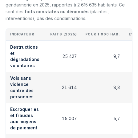
gendarmerie en 2025, rapportés à 2 615 635 habitants. Ce
sont des
faits constatés ou dénoncés
(plaintes,
interventions), pas des condamnations.
INDICATEUR
FAITS (2025)
POUR 1 000 HAB.
ÉVO
Destructions
et
25 427
9,7
dégradations
volontaires
Vols sans
violence
21 614
8,3
contre des
personnes
Escroqueries
et fraudes
15 007
5,7
aux moyens
de paiement