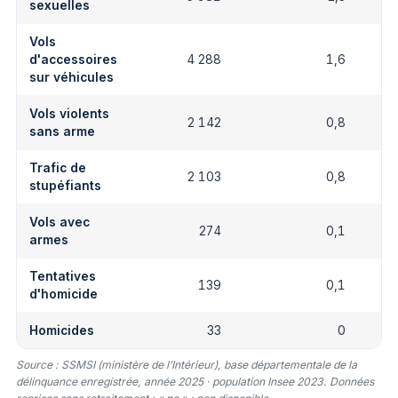
sexuelles
Vols
d'accessoires
4 288
1,6
sur véhicules
Vols violents
2 142
0,8
sans arme
Trafic de
2 103
0,8
stupéfiants
Vols avec
274
0,1
armes
Tentatives
139
0,1
d'homicide
Homicides
33
0
Source : SSMSI (ministère de l’Intérieur), base départementale de la
délinquance enregistrée, année 2025 · population Insee 2023. Données