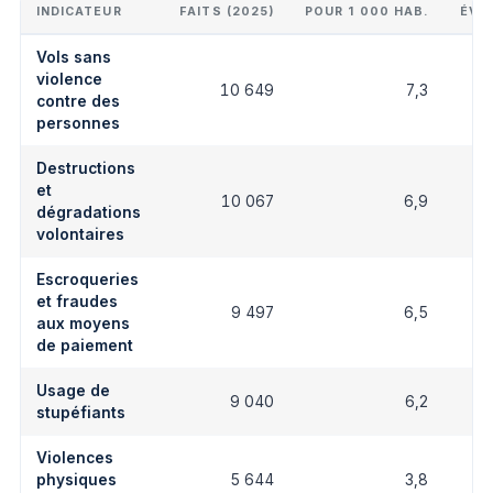
INDICATEUR
FAITS (2025)
POUR 1 000 HAB.
ÉVO
Vols sans
violence
10 649
7,3
contre des
personnes
Destructions
et
10 067
6,9
dégradations
volontaires
Escroqueries
et fraudes
9 497
6,5
aux moyens
de paiement
Usage de
9 040
6,2
stupéfiants
Violences
physiques
5 644
3,8