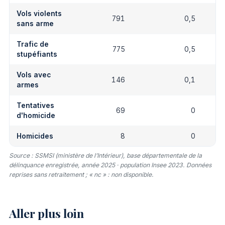
Vols violents
791
0,5
sans arme
Trafic de
775
0,5
stupéfiants
Vols avec
146
0,1
armes
Tentatives
69
0
d'homicide
Homicides
8
0
Source : SSMSI (ministère de l’Intérieur), base départementale de la
délinquance enregistrée, année 2025 · population Insee 2023. Données
reprises sans retraitement ; « nc » : non disponible.
Aller plus loin