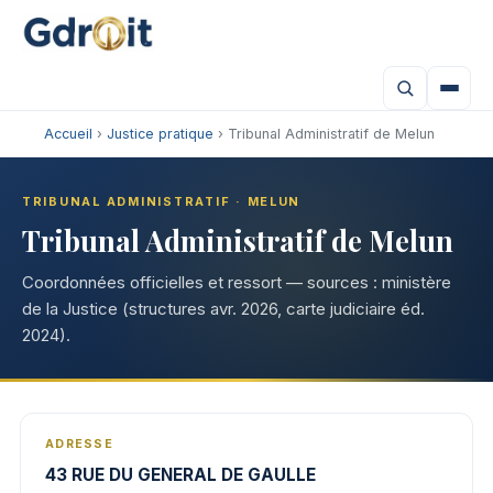
Accueil
›
Justice pratique
› Tribunal Administratif de Melun
TRIBUNAL ADMINISTRATIF · MELUN
Tribunal Administratif de Melun
Coordonnées officielles et ressort — sources : ministère
de la Justice (structures avr. 2026, carte judiciaire éd.
2024).
ADRESSE
43 RUE DU GENERAL DE GAULLE