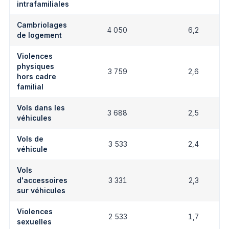
intrafamiliales
Cambriolages
4 050
6,2
de logement
Violences
physiques
3 759
2,6
hors cadre
familial
Vols dans les
3 688
2,5
véhicules
Vols de
3 533
2,4
véhicule
Vols
d'accessoires
3 331
2,3
sur véhicules
Violences
2 533
1,7
sexuelles