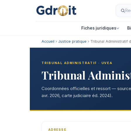
Fiches juridiques
B
Accueil
›
Justice pratique
› Tribunal Administratif 
TRIBUNAL ADMINISTRATIF · UVEA
Tribunal Administ
Coordonnées officielles et ressort — sources
avr. 2026, carte judiciaire éd. 2024).
ADRESSE