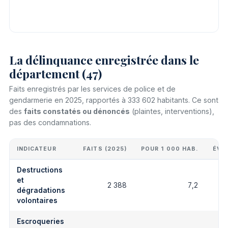
La délinquance enregistrée dans le
département (47)
Faits enregistrés par les services de police et de
gendarmerie en 2025, rapportés à 333 602 habitants. Ce sont
des
faits constatés ou dénoncés
(plaintes, interventions),
pas des condamnations.
INDICATEUR
FAITS (2025)
POUR 1 000 HAB.
ÉVO
Destructions
et
2 388
7,2
dégradations
volontaires
Escroqueries