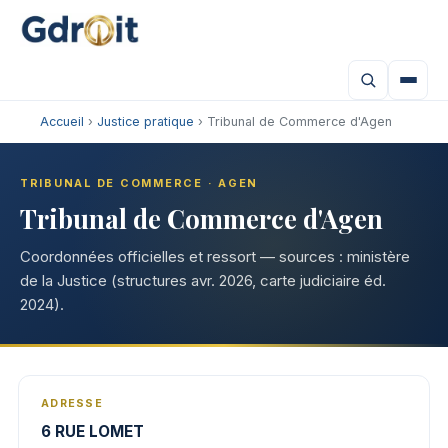
Accueil
›
Justice pratique
› Tribunal de Commerce d'Agen
TRIBUNAL DE COMMERCE · AGEN
Tribunal de Commerce d'Agen
Coordonnées officielles et ressort — sources : ministère
de la Justice (structures avr. 2026, carte judiciaire éd.
2024).
ADRESSE
6 RUE LOMET