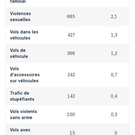
familial
Violences
685
2,1
sexuelles
Vols dans les
427
1,3
véhicules
Vols de
396
1,2
véhicule
Vols
d'accessoires
242
0,7
sur véhicules
Trafic de
142
0,4
stupéfiants
Vols violents
100
0,3
sans arme
Vols avec
15
0