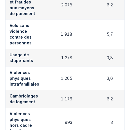
et fraudes
2 078
6,2
aux moyens
de paiement
Vols sans
violence
1 918
5,7
contre des
personnes
Usage de
1 278
3,8
stupéfiants
Violences
physiques
1 205
3,6
intrafamiliales
Cambriolages
1 176
6,2
de logement
Violences
physiques
993
3
hors cadre