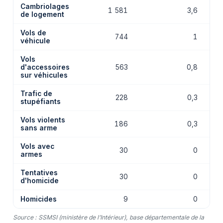
Cambriolages
1 581
3,6
de logement
Vols de
744
1
véhicule
Vols
d'accessoires
563
0,8
sur véhicules
Trafic de
228
0,3
stupéfiants
Vols violents
186
0,3
sans arme
Vols avec
30
0
armes
Tentatives
30
0
d'homicide
Homicides
9
0
Source : SSMSI (ministère de l’Intérieur), base départementale de la