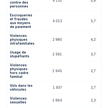
4 152
5,9
contre des
personnes
Escroqueries
et fraudes
4 013
5,7
aux moyens
de paiement
Violences
physiques
2 980
4,2
intrafamiliales
Usage de
2 591
3,7
stupéfiants
Violences
physiques
1 945
2,7
hors cadre
familial
Vols dans les
1 937
2,7
véhicules
Violences
1 664
2,3
sexuelles