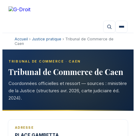
Aller
au
contenu
Accueil
›
Justice pratique
› Tribunal de Commerce de
Caen
TRIBUNAL DE COMMERCE · CAEN
Tribunal de Commerce de Caen
Coordonnées officielles et ressort — sources : ministère
de la Justice (structures avr. 2026, carte judiciaire éd.
2024).
ADRESSE
PLACE GAMBETTA