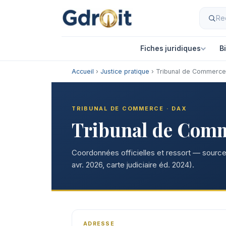
Fiches juridiques
B
Accueil
›
Justice pratique
› Tribunal de Commerce
TRIBUNAL DE COMMERCE · DAX
Tribunal de Comm
Coordonnées officielles et ressort — sources
avr. 2026, carte judiciaire éd. 2024).
ADRESSE