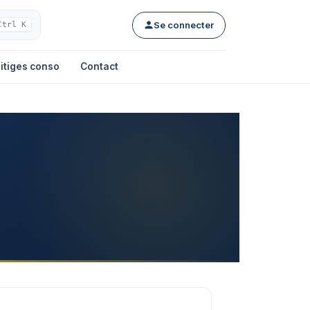
Se connecter
Ctrl K
itiges conso
Contact