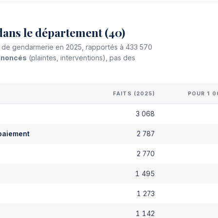
dans le département (40)
 et de gendarmerie en 2025, rapportés à 433 570
dénoncés
(plaintes, interventions), pas des
FAITS (2025)
POUR 1 0
s
3 068
paiement
2 787
2 770
1 495
1 273
1 142