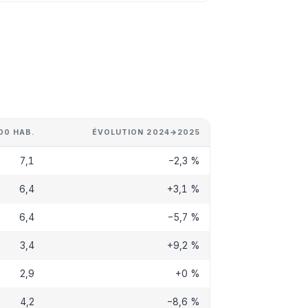
00 HAB.
ÉVOLUTION 2024→2025
7,1
−2,3 %
6,4
+3,1 %
6,4
−5,7 %
3,4
+9,2 %
2,9
+0 %
4,2
−8,6 %