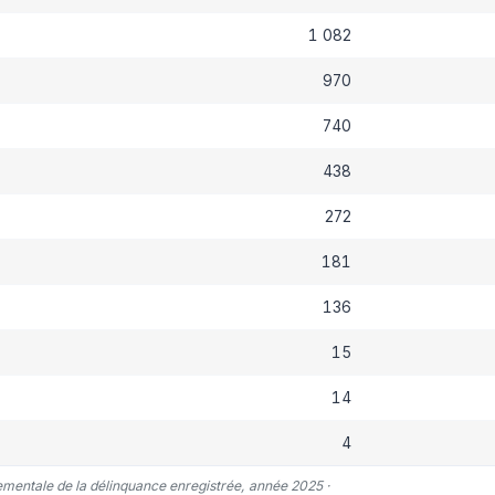
1 082
970
740
438
272
181
136
15
14
4
tementale de la délinquance enregistrée, année 2025 ·