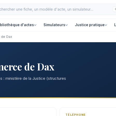
ibliothèque d'actes
Simulateurs
Justice pratique
L
 de Dax
erce de Dax
 : ministère de la Justice (structures
TÉLÉPHONE