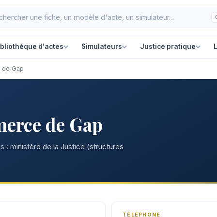
ibliothèque d'actes
Simulateurs
Justice pratique
L
e de Gap
merce de Gap
 : ministère de la Justice (structures
TÉLÉPHONE