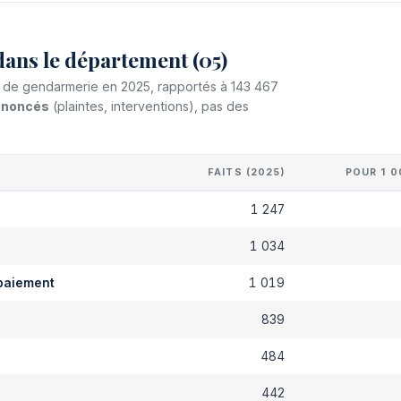
dans le département (05)
et de gendarmerie en 2025, rapportés à 143 467
dénoncés
(plaintes, interventions), pas des
FAITS (2025)
POUR 1 0
1 247
s
1 034
paiement
1 019
839
484
442