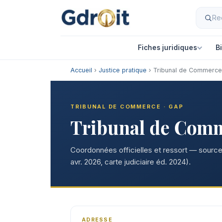
Fiches juridiques
B
Accueil
›
Justice pratique
› Tribunal de Commerc
TRIBUNAL DE COMMERCE · GAP
Tribunal de Com
Coordonnées officielles et ressort — sources
avr. 2026, carte judiciaire éd. 2024).
ADRESSE