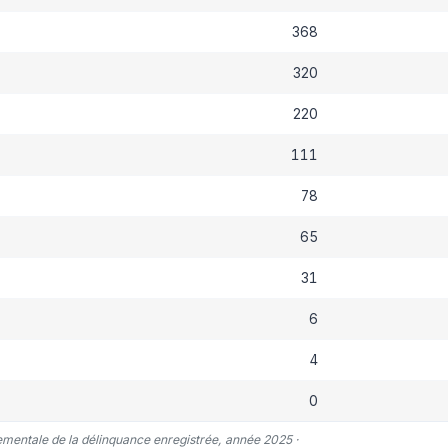
368
320
220
111
78
65
31
6
4
0
tementale de la délinquance enregistrée, année 2025 ·