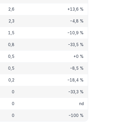
2,6
+13,6 %
2,3
−4,8 %
1,5
−10,9 %
0,8
−33,5 %
0,5
+0 %
0,5
−8,5 %
0,2
−18,4 %
0
−33,3 %
0
nd
0
−100 %