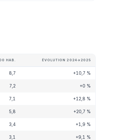
00 HAB.
ÉVOLUTION 2024→2025
8,7
+10,7 %
7,2
+0 %
7,1
+12,8 %
5,8
+20,7 %
3,4
+1,9 %
3,1
+9,1 %