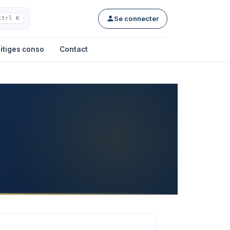
Se connecter
Ctrl K
itiges conso
Contact