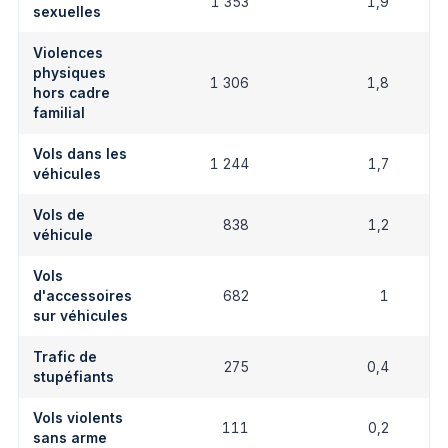
1 353
1,9
sexuelles
Violences
physiques
1 306
1,8
hors cadre
familial
Vols dans les
1 244
1,7
véhicules
Vols de
838
1,2
véhicule
Vols
d'accessoires
682
1
sur véhicules
Trafic de
275
0,4
stupéfiants
Vols violents
111
0,2
sans arme