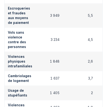
Escroqueries
et fraudes
3 949
5,5
aux moyens
de paiement
Vols sans
violence
3 234
4,5
contre des
personnes
Violences
physiques
1 848
2,6
intrafamiliales
Cambriolages
1 637
3,7
de logement
Usage de
1 405
2
stupéfiants
Violences