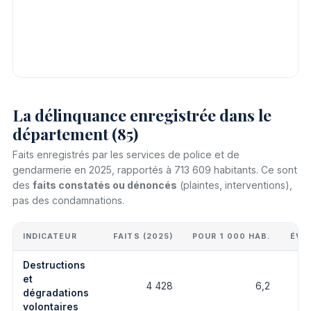
La délinquance enregistrée dans le
département (85)
Faits enregistrés par les services de police et de
gendarmerie en 2025, rapportés à 713 609 habitants. Ce sont
des
faits constatés ou dénoncés
(plaintes, interventions),
pas des condamnations.
INDICATEUR
FAITS (2025)
POUR 1 000 HAB.
ÉVO
Destructions
et
4 428
6,2
dégradations
volontaires