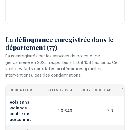
La délinquance enregistrée dans le
département (77)
Faits enregistrés par les services de police et de
gendarmerie en 2025, rapportés à 1 468 108 habitants. Ce
sont des
faits constatés ou dénoncés
(plaintes,
interventions), pas des condamnations.
INDICATEUR
FAITS (2025)
POUR 1 000 HAB.
ÉVO
Vols sans
violence
10 649
7,3
contre des
personnes