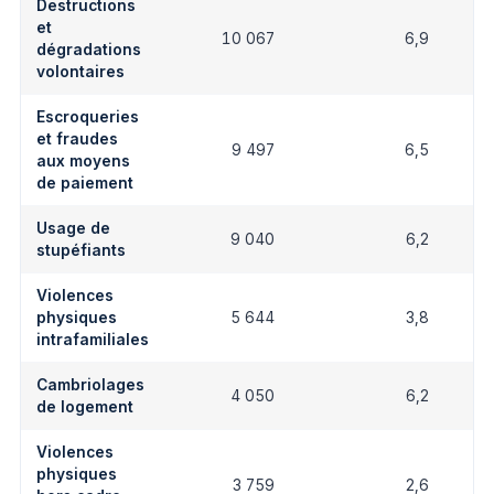
Destructions
et
10 067
6,9
dégradations
volontaires
Escroqueries
et fraudes
9 497
6,5
aux moyens
de paiement
Usage de
9 040
6,2
stupéfiants
Violences
physiques
5 644
3,8
intrafamiliales
Cambriolages
4 050
6,2
de logement
Violences
physiques
3 759
2,6