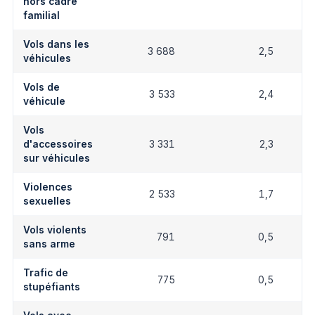
hors cadre
familial
Vols dans les
3 688
2,5
véhicules
Vols de
3 533
2,4
véhicule
Vols
d'accessoires
3 331
2,3
sur véhicules
Violences
2 533
1,7
sexuelles
Vols violents
791
0,5
sans arme
Trafic de
775
0,5
stupéfiants