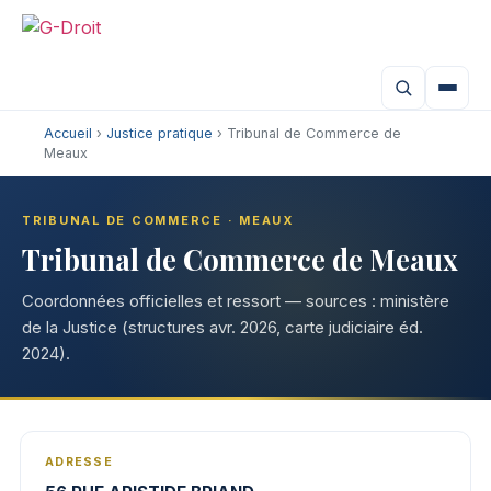
Accueil
›
Justice pratique
› Tribunal de Commerce de
Meaux
TRIBUNAL DE COMMERCE · MEAUX
Tribunal de Commerce de Meaux
Coordonnées officielles et ressort — sources : ministère
de la Justice (structures avr. 2026, carte judiciaire éd.
2024).
ADRESSE