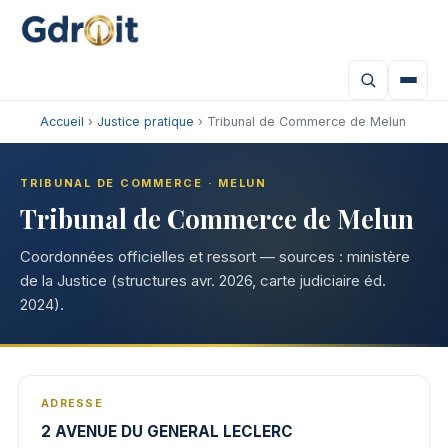
Accueil
›
Justice pratique
› Tribunal de Commerce de Melun
TRIBUNAL DE COMMERCE · MELUN
Tribunal de Commerce de Melun
Coordonnées officielles et ressort — sources : ministère
de la Justice (structures avr. 2026, carte judiciaire éd.
2024).
ADRESSE
2 AVENUE DU GENERAL LECLERC