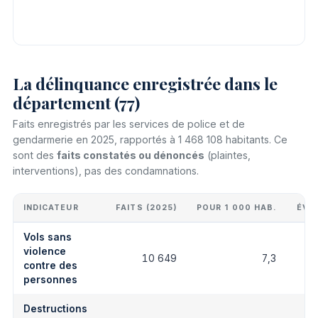
La délinquance enregistrée dans le
département (77)
Faits enregistrés par les services de police et de
gendarmerie en 2025, rapportés à 1 468 108 habitants. Ce
sont des
faits constatés ou dénoncés
(plaintes,
interventions), pas des condamnations.
INDICATEUR
FAITS (2025)
POUR 1 000 HAB.
ÉVO
Vols sans
violence
10 649
7,3
contre des
personnes
Destructions