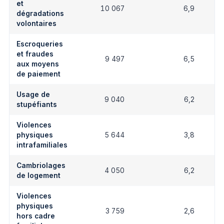
et
10 067
6,9
dégradations
volontaires
Escroqueries
et fraudes
9 497
6,5
aux moyens
de paiement
Usage de
9 040
6,2
stupéfiants
Violences
physiques
5 644
3,8
intrafamiliales
Cambriolages
4 050
6,2
de logement
Violences
physiques
3 759
2,6
hors cadre