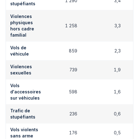
1 290
3,4
stupéfiants
Violences
physiques
1 258
3,3
hors cadre
familial
Vols de
859
2,3
véhicule
Violences
739
1,9
sexuelles
Vols
d'accessoires
598
1,6
sur véhicules
Trafic de
236
0,6
stupéfiants
Vols violents
176
0,5
sans arme