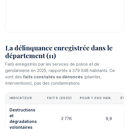
La délinquance enregistrée dans le
département (11)
Faits enregistrés par les services de police et de
gendarmerie en 2025, rapportés à 379 648 habitants. Ce
sont des
faits constatés ou dénoncés
(plaintes,
interventions), pas des condamnations.
INDICATEUR
FAITS (2025)
POUR 1 000 HAB.
ÉVO
Destructions
et
3 776
9,9
dégradations
volontaires