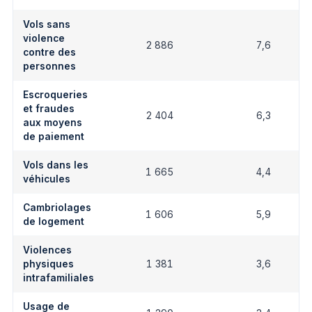
Vols sans
violence
2 886
7,6
contre des
personnes
Escroqueries
et fraudes
2 404
6,3
aux moyens
de paiement
Vols dans les
1 665
4,4
véhicules
Cambriolages
1 606
5,9
de logement
Violences
physiques
1 381
3,6
intrafamiliales
Usage de