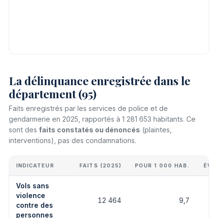
La délinquance enregistrée dans le
département (95)
Faits enregistrés par les services de police et de
gendarmerie en 2025, rapportés à 1 281 653 habitants. Ce
sont des
faits constatés ou dénoncés
(plaintes,
interventions), pas des condamnations.
INDICATEUR
FAITS (2025)
POUR 1 000 HAB.
ÉVO
Vols sans
violence
12 464
9,7
contre des
personnes