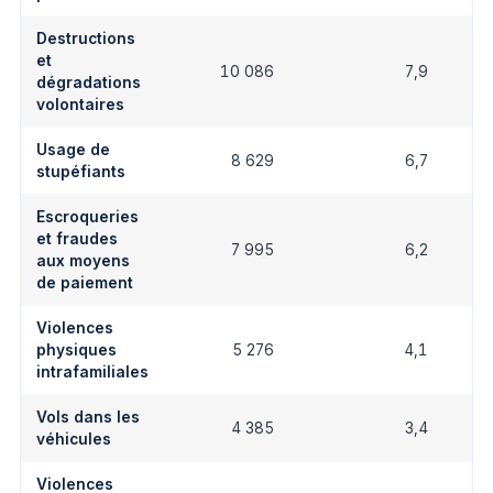
Destructions
et
10 086
7,9
dégradations
volontaires
Usage de
8 629
6,7
stupéfiants
Escroqueries
et fraudes
7 995
6,2
aux moyens
de paiement
Violences
physiques
5 276
4,1
intrafamiliales
Vols dans les
4 385
3,4
véhicules
Violences