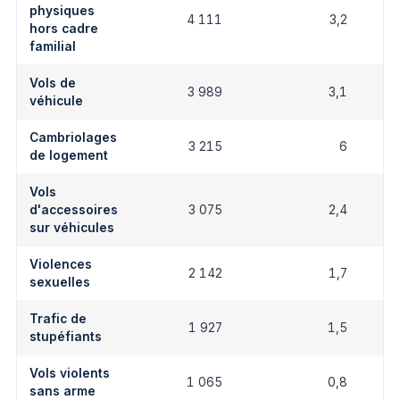
physiques
4 111
3,2
hors cadre
familial
Vols de
3 989
3,1
véhicule
Cambriolages
3 215
6
de logement
Vols
d'accessoires
3 075
2,4
sur véhicules
Violences
2 142
1,7
sexuelles
Trafic de
1 927
1,5
stupéfiants
Vols violents
1 065
0,8
sans arme