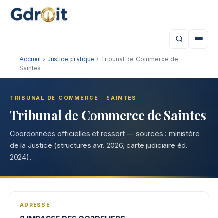
Accueil
›
Justice pratique
› Tribunal de Commerce de
Saintes
TRIBUNAL DE COMMERCE · SAINTES
Tribunal de Commerce de Saintes
Coordonnées officielles et ressort — sources : ministère
de la Justice (structures avr. 2026, carte judiciaire éd.
2024).
ADRESSE