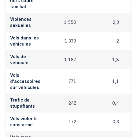
hors cadre
familial
Violences
1 550
2,3
sexuelles
Vols dans les
1 339
2
véhicules
Vols de
1 187
1,8
véhicule
Vols
d'accessoires
771
1,1
sur véhicules
Trafic de
242
0,4
stupéfiants
Vols violents
172
0,3
sans arme