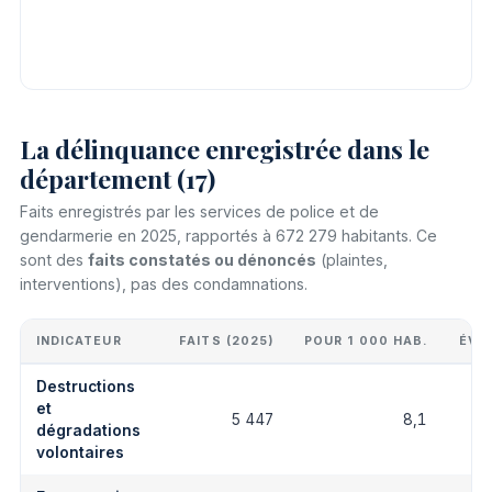
La délinquance enregistrée dans le
département (17)
Faits enregistrés par les services de police et de
gendarmerie en 2025, rapportés à 672 279 habitants. Ce
sont des
faits constatés ou dénoncés
(plaintes,
interventions), pas des condamnations.
INDICATEUR
FAITS (2025)
POUR 1 000 HAB.
ÉVO
Destructions
et
5 447
8,1
dégradations
volontaires