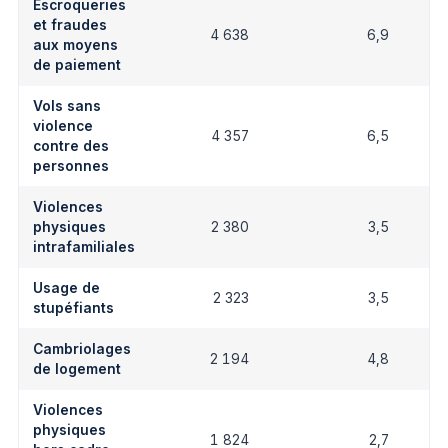
Escroqueries
et fraudes
4 638
6,9
aux moyens
de paiement
Vols sans
violence
4 357
6,5
contre des
personnes
Violences
physiques
2 380
3,5
intrafamiliales
Usage de
2 323
3,5
stupéfiants
Cambriolages
2 194
4,8
de logement
Violences
physiques
1 824
2,7