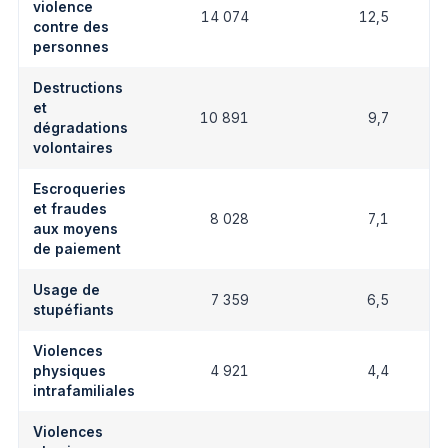
violence
14 074
12,5
contre des
personnes
Destructions
et
10 891
9,7
dégradations
volontaires
Escroqueries
et fraudes
8 028
7,1
aux moyens
de paiement
Usage de
7 359
6,5
stupéfiants
Violences
physiques
4 921
4,4
intrafamiliales
Violences