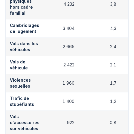
physiques
4 232
3,8
hors cadre
familial
Cambriolages
3 404
4,3
de logement
Vols dans les
2 665
2,4
véhicules
Vols de
2 422
2,1
véhicule
Violences
1 960
1,7
sexuelles
Trafic de
1 400
1,2
stupéfiants
Vols
d'accessoires
922
0,8
sur véhicules