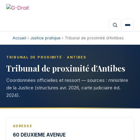
Aller
au
contenu
Accueil
›
Justice pratique
› Tribunal de proximité d'Antibes
TRIBUNAL DE PROXIMITÉ · ANTIBES
Tribunal de proximité d'Antibes
Coordonnées officielles et ressort — sources : ministère
de la Justice (structures avr. 2026, carte judiciaire éd.
2024).
ADRESSE
60 DEUXIEME AVENUE