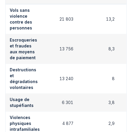
Vols sans
violence
21 803
13,2
contre des
personnes
Escroqueries
et fraudes
13 756
8,3
aux moyens
de paiement
Destructions
et
13 240
8
dégradations
volontaires
Usage de
6 301
3,8
stupéfiants
Violences
physiques
4 877
2,9
intrafamiliales