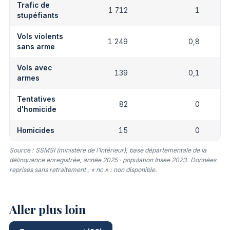
Trafic de
1 712
1
stupéfiants
Vols violents
1 249
0,8
sans arme
Vols avec
139
0,1
armes
Tentatives
82
0
d'homicide
Homicides
15
0
Source : SSMSI (ministère de l’Intérieur), base départementale de la
délinquance enregistrée, année 2025 · population Insee 2023. Données
reprises sans retraitement ; « nc » : non disponible.
Aller plus loin