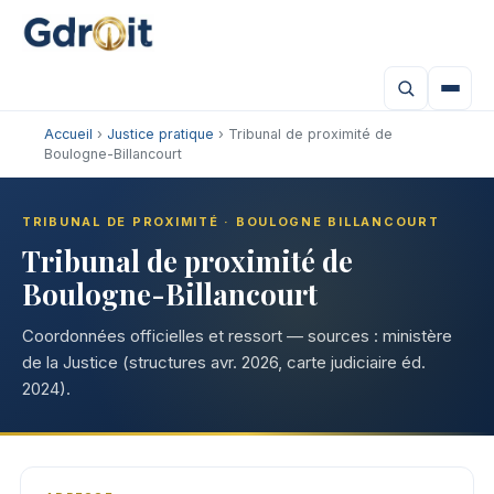
Accueil
›
Justice pratique
› Tribunal de proximité de
Boulogne-Billancourt
TRIBUNAL DE PROXIMITÉ · BOULOGNE BILLANCOURT
Tribunal de proximité de
Boulogne-Billancourt
Coordonnées officielles et ressort — sources : ministère
de la Justice (structures avr. 2026, carte judiciaire éd.
2024).