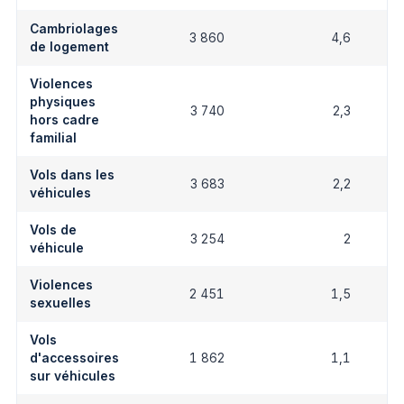
Cambriolages
3 860
4,6
de logement
Violences
physiques
3 740
2,3
hors cadre
familial
Vols dans les
3 683
2,2
véhicules
Vols de
3 254
2
véhicule
Violences
2 451
1,5
sexuelles
Vols
d'accessoires
1 862
1,1
sur véhicules