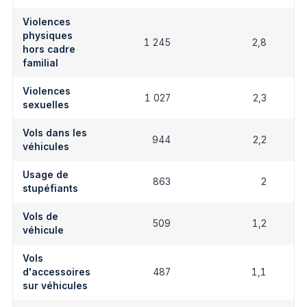
Violences
physiques
1 245
2,8
hors cadre
familial
Violences
1 027
2,3
sexuelles
Vols dans les
944
2,2
véhicules
Usage de
863
2
stupéfiants
Vols de
509
1,2
véhicule
Vols
d'accessoires
487
1,1
sur véhicules