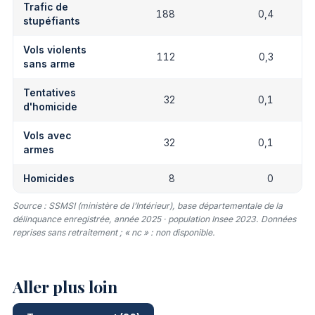
Trafic de
188
0,4
stupéfiants
Vols violents
112
0,3
sans arme
Tentatives
32
0,1
d'homicide
Vols avec
32
0,1
armes
Homicides
8
0
Source : SSMSI (ministère de l’Intérieur), base départementale de la
délinquance enregistrée, année 2025 · population Insee 2023. Données
reprises sans retraitement ; « nc » : non disponible.
Aller plus loin