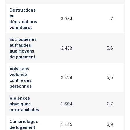
Destructions
et
3 054
7
dégradations
volontaires
Escroqueries
et fraudes
2 438
5,6
aux moyens
de paiement
Vols sans
violence
2 418
5,5
contre des
personnes
Violences
physiques
1 604
3,7
intrafamiliales
Cambriolages
1 445
5,9
de logement