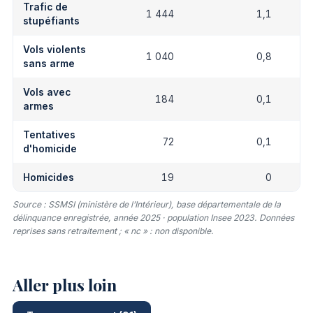
Trafic de
1 444
1,1
stupéfiants
Vols violents
1 040
0,8
sans arme
Vols avec
184
0,1
armes
Tentatives
72
0,1
d'homicide
Homicides
19
0
Source : SSMSI (ministère de l’Intérieur), base départementale de la
délinquance enregistrée, année 2025 · population Insee 2023. Données
reprises sans retraitement ; « nc » : non disponible.
Aller plus loin