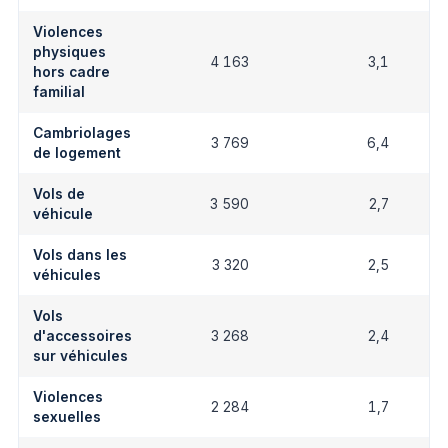
Violences
physiques
4 163
3,1
hors cadre
familial
Cambriolages
3 769
6,4
de logement
Vols de
3 590
2,7
véhicule
Vols dans les
3 320
2,5
véhicules
Vols
d'accessoires
3 268
2,4
sur véhicules
Violences
2 284
1,7
sexuelles