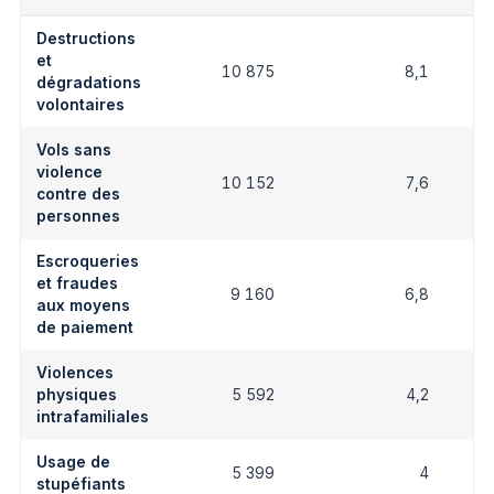
Destructions
et
10 875
8,1
dégradations
volontaires
Vols sans
violence
10 152
7,6
contre des
personnes
Escroqueries
et fraudes
9 160
6,8
aux moyens
de paiement
Violences
physiques
5 592
4,2
intrafamiliales
Usage de
5 399
4
stupéfiants