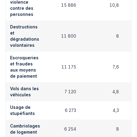
violence
15 886
10,8
contre des
personnes
Destructions
et
11 800
8
dégradations
volontaires
Escroqueries
et fraudes
11 175
7,6
aux moyens
de paiement
Vols dans les
7 120
4,8
véhicules
Usage de
6 273
4,3
stupéfiants
Cambriolages
6 254
8
de logement