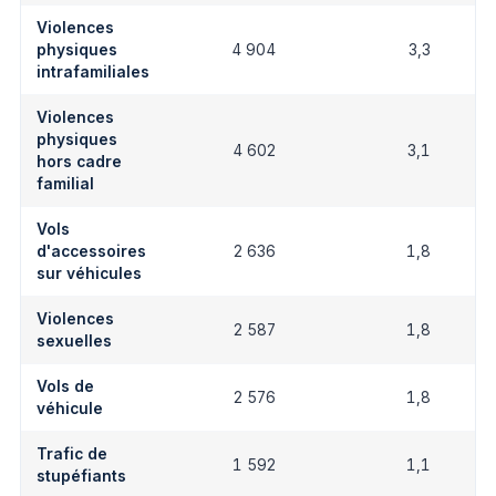
Violences
physiques
4 904
3,3
intrafamiliales
Violences
physiques
4 602
3,1
hors cadre
familial
Vols
d'accessoires
2 636
1,8
sur véhicules
Violences
2 587
1,8
sexuelles
Vols de
2 576
1,8
véhicule
Trafic de
1 592
1,1
stupéfiants