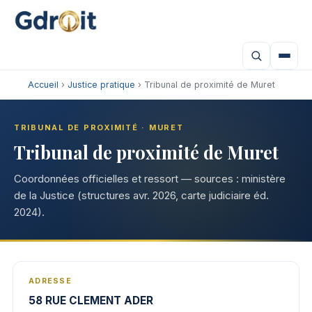
Accueil
›
Justice pratique
› Tribunal de proximité de Muret
TRIBUNAL DE PROXIMITÉ · MURET
Tribunal de proximité de Muret
Coordonnées officielles et ressort — sources : ministère
de la Justice (structures avr. 2026, carte judiciaire éd.
2024).
ADRESSE
58 RUE CLEMENT ADER