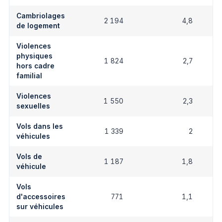
Cambriolages
2 194
4,8
de logement
Violences
physiques
1 824
2,7
hors cadre
familial
Violences
1 550
2,3
sexuelles
Vols dans les
1 339
2
véhicules
Vols de
1 187
1,8
véhicule
Vols
d'accessoires
771
1,1
sur véhicules