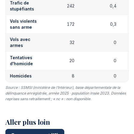
Trafic de
242
0,4
stupéfiants
Vols violents
172
0,3
sans arme
Vols avec
32
0
armes
Tentatives
20
0
d'homicide
Homicides
8
0
Source : SSMSI (ministère de l’Intérieur), base départementale de la
délinquance enregistrée, année 2025 · population Insee 2023. Données
reprises sans retraitement ; « nc » : non disponible.
Aller plus loin