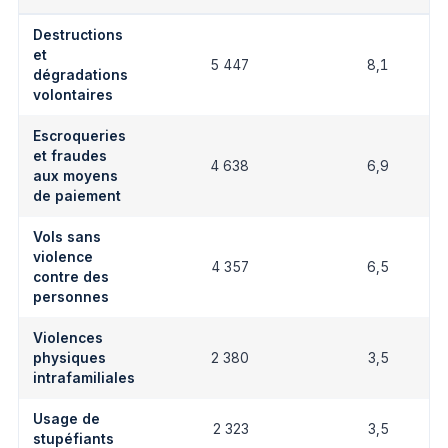
Destructions
et
5 447
8,1
dégradations
volontaires
Escroqueries
et fraudes
4 638
6,9
aux moyens
de paiement
Vols sans
violence
4 357
6,5
contre des
personnes
Violences
physiques
2 380
3,5
intrafamiliales
Usage de
2 323
3,5
stupéfiants