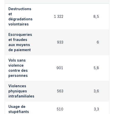
Destructions
et
1 322
8,5
dégradations
volontaires
Escroqueries
et fraudes
933
6
aux moyens
de paiement
Vols sans
violence
901
5,8
contre des
personnes
Violences
physiques
563
3,6
intrafamiliales
Usage de
510
3,3
stupéfiants