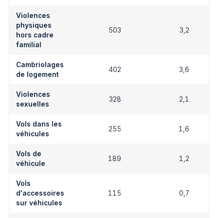
Violences
physiques
503
3,2
hors cadre
familial
Cambriolages
402
3,6
de logement
Violences
328
2,1
sexuelles
Vols dans les
255
1,6
véhicules
Vols de
189
1,2
véhicule
Vols
d'accessoires
115
0,7
sur véhicules