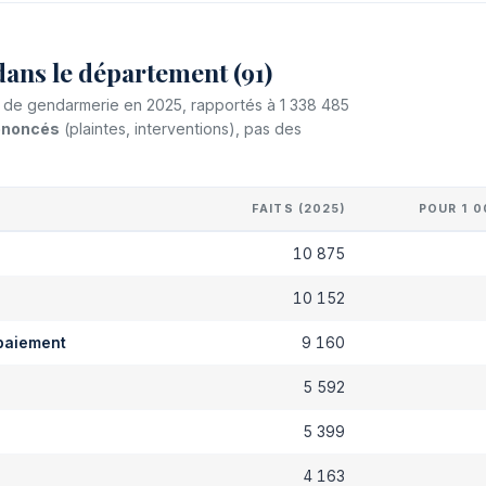
ans le département (91)
et de gendarmerie en 2025, rapportés à 1 338 485
dénoncés
(plaintes, interventions), pas des
FAITS (2025)
POUR 1 0
10 875
s
10 152
paiement
9 160
5 592
5 399
4 163