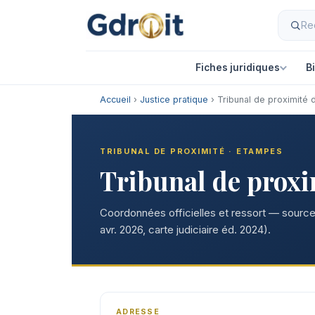
Fiches juridiques
B
Accueil
›
Justice pratique
› Tribunal de proximité 
TRIBUNAL DE PROXIMITÉ · ETAMPES
Tribunal de prox
Coordonnées officielles et ressort — sources
avr. 2026, carte judiciaire éd. 2024).
ADRESSE