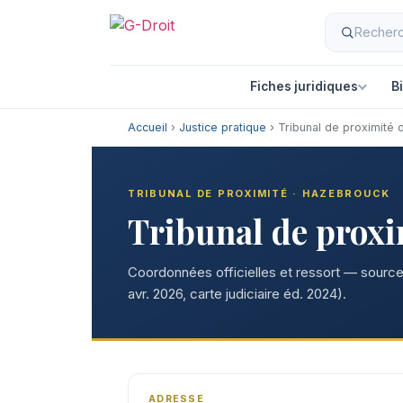
Aller
au
contenu
Fiches juridiques
B
Accueil
›
Justice pratique
› Tribunal de proximité
TRIBUNAL DE PROXIMITÉ · HAZEBROUCK
Tribunal de prox
Coordonnées officielles et ressort — sources
avr. 2026, carte judiciaire éd. 2024).
ADRESSE