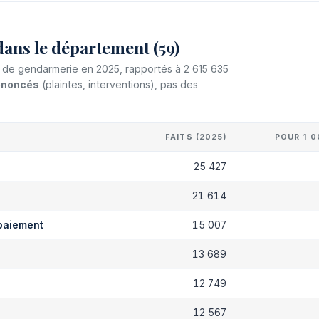
dans le département (59)
et de gendarmerie en 2025, rapportés à 2 615 635
dénoncés
(plaintes, interventions), pas des
FAITS (2025)
POUR 1 0
25 427
s
21 614
paiement
15 007
13 689
12 749
12 567