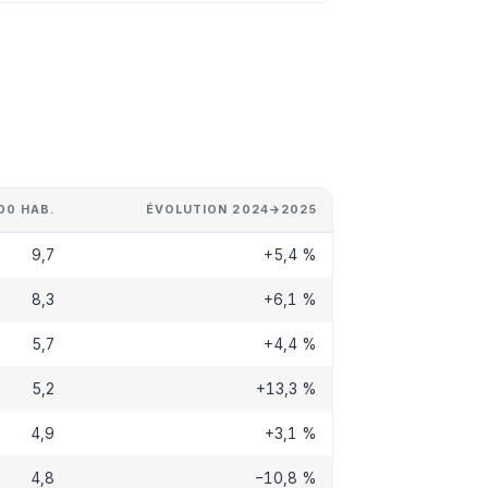
00 HAB.
ÉVOLUTION 2024→2025
9,7
+5,4 %
8,3
+6,1 %
5,7
+4,4 %
5,2
+13,3 %
4,9
+3,1 %
4,8
−10,8 %