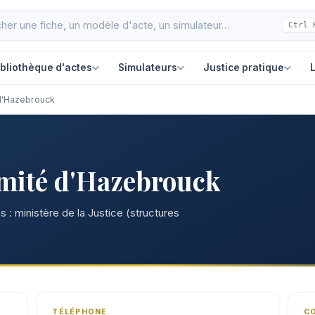
Ctrl 
ibliothèque d'actes
Simulateurs
Justice pratique
L
 d'Hazebrouck
imité d'Hazebrouck
 : ministère de la Justice (structures
TÉLÉPHONE
C