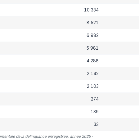
10 334
8 521
6 982
5 981
4 288
2 142
2 103
274
139
33
tementale de la délinquance enregistrée, année 2025 ·