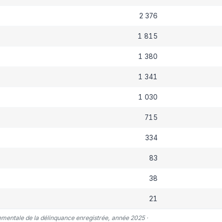
2 376
1 815
1 380
1 341
1 030
715
334
83
38
21
tementale de la délinquance enregistrée, année 2025 ·