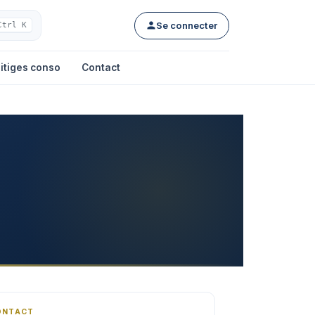
Se connecter
Ctrl K
itiges conso
Contact
ONTACT