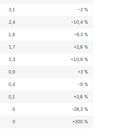
3,1
−2 %
2,4
−10,4 %
1,8
−9,3 %
1,7
+2,8 %
1,3
+10,9 %
0,9
+3 %
0,4
−9 %
0,1
+3,8 %
0
−28,3 %
0
+200 %