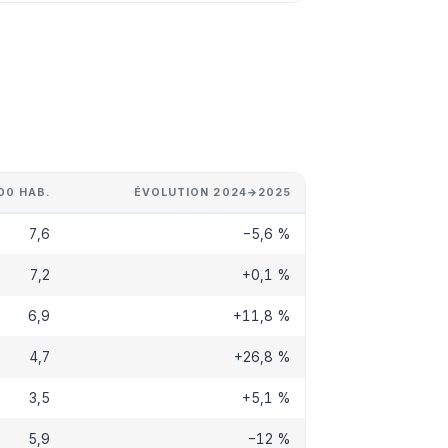
00 HAB.
ÉVOLUTION 2024→2025
7,6
−5,6 %
7,2
+0,1 %
6,9
+11,8 %
4,7
+26,8 %
3,5
+5,1 %
5,9
−12 %