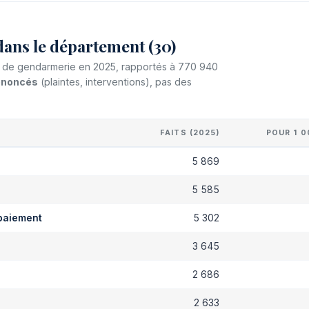
dans le département (30)
 et de gendarmerie en 2025, rapportés à 770 940
dénoncés
(plaintes, interventions), pas des
FAITS (2025)
POUR 1 0
5 869
s
5 585
paiement
5 302
3 645
2 686
2 633