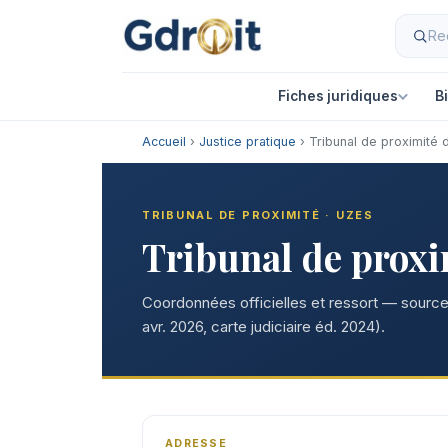
Fiches juridiques
B
Accueil
›
Justice pratique
› Tribunal de proximité 
TRIBUNAL DE PROXIMITÉ · UZES
Tribunal de proxi
Coordonnées officielles et ressort — sources
avr. 2026, carte judiciaire éd. 2024).
ADRESSE