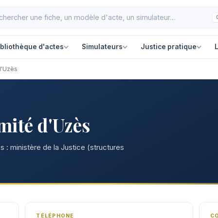
ibliothèque d'actes
Simulateurs
Justice pratique
L
d'Uzès
mité d'Uzès
 : ministère de la Justice (structures
TÉLÉPHONE
C