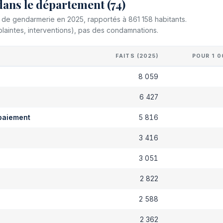
dans le département (74)
et de gendarmerie en 2025, rapportés à 861 158 habitants.
plaintes, interventions), pas des condamnations.
FAITS (2025)
POUR 1 0
s
8 059
6 427
paiement
5 816
3 416
3 051
2 822
2 588
2 362