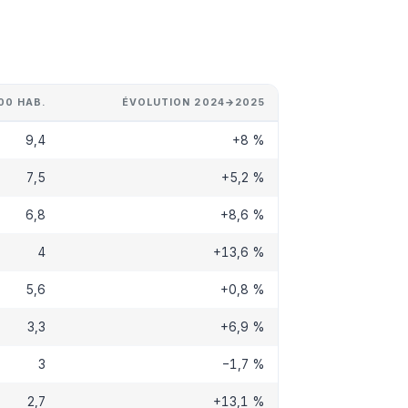
00 HAB.
ÉVOLUTION 2024→2025
9,4
+8 %
7,5
+5,2 %
6,8
+8,6 %
4
+13,6 %
5,6
+0,8 %
3,3
+6,9 %
3
−1,7 %
2,7
+13,1 %