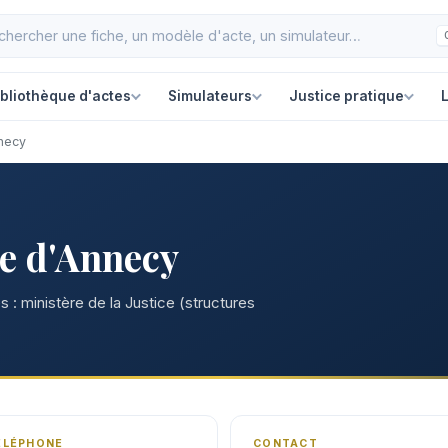
ibliothèque d'actes
Simulateurs
Justice pratique
L
nnecy
re d'Annecy
 : ministère de la Justice (structures
ÉLÉPHONE
CONTACT