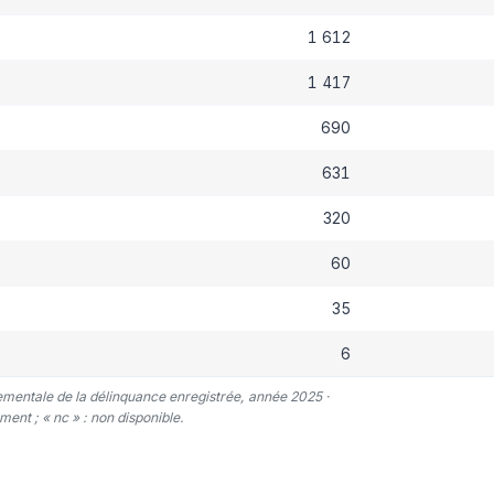
1 612
1 417
690
631
320
60
35
6
tementale de la délinquance enregistrée, année 2025 ·
ent ; « nc » : non disponible.