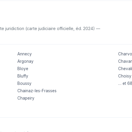
uridiction (carte judiciaire officielle, éd. 2024) —
Annecy
Charv
Argonay
Chava
Bloye
Cheval
Bluffy
Choisy
Boussy
… et 6
Chainaz-les-Frasses
Chapeiry