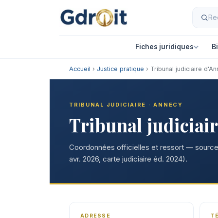
Fiches juridiques
B
Accueil
›
Justice pratique
› Tribunal judiciaire d'A
TRIBUNAL JUDICIAIRE · ANNECY
Tribunal judiciai
Coordonnées officielles et ressort — sources
avr. 2026, carte judiciaire éd. 2024).
ADRESSE
T