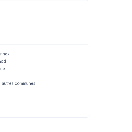
onnex
nod
ine
8 autres communes