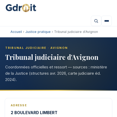
Accueil
›
Justice pratique
› Tribunal judiciaire d'Avignon
TRIBUNAL JUDICIAIRE · AVIGNON
Tribunal judiciaire d'Avignon
Coordonnées officielles et ressort — sources : ministère
de la Justice (structures avr. 2026, carte judiciaire éd.
2024).
ADRESSE
2 BOULEVARD LIMBERT