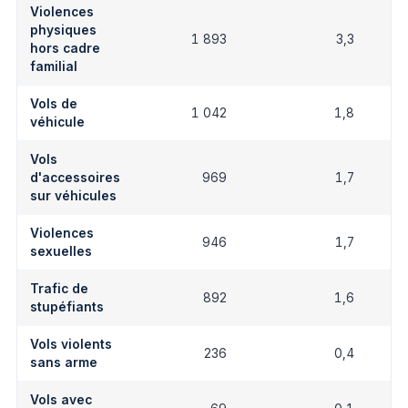
Violences
physiques
1 893
3,3
hors cadre
familial
Vols de
1 042
1,8
véhicule
Vols
d'accessoires
969
1,7
sur véhicules
Violences
946
1,7
sexuelles
Trafic de
892
1,6
stupéfiants
Vols violents
236
0,4
sans arme
Vols avec