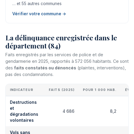
… et 55 autres communes
Vérifier votre commune →
La délinquance enregistrée dans le
département (84)
Faits enregistrés par les services de police et de
gendarmerie en 2025, rapportés à 572 056 habitants. Ce sont
des
faits constatés ou dénoncés
(plaintes, interventions),
pas des condamnations.
INDICATEUR
FAITS (2025)
POUR 1 000 HAB.
ÉVO
Destructions
et
4 686
8,2
dégradations
volontaires
Vols sans