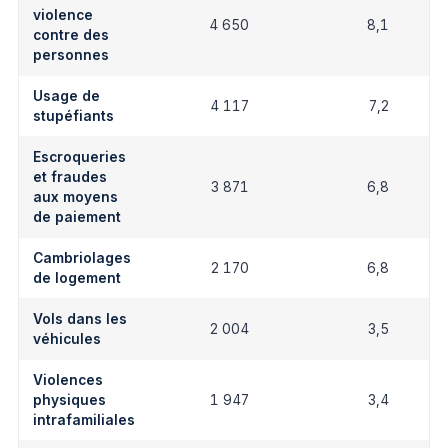
violence
4 650
8,1
contre des
personnes
Usage de
4 117
7,2
stupéfiants
Escroqueries
et fraudes
3 871
6,8
aux moyens
de paiement
Cambriolages
2 170
6,8
de logement
Vols dans les
2 004
3,5
véhicules
Violences
physiques
1 947
3,4
intrafamiliales