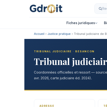
Fiches juridiques
B
Accueil
›
Justice pratique
› Tribunal judiciaire de
TRIBUNAL JUDICIAIRE · BESANCON
Tribunal judiciai
Coordonnées officielles et ressort — sources
avr. 2026, carte judiciaire éd. 2024).
ADRESSE
T