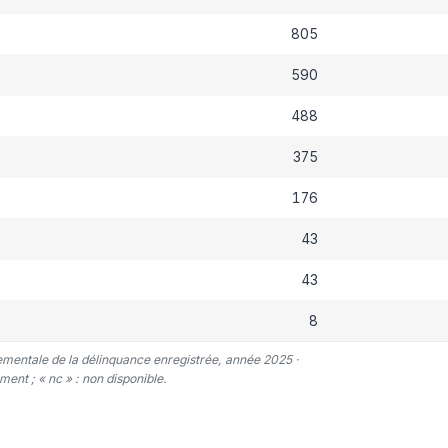
805
590
488
375
176
43
43
8
tementale de la délinquance enregistrée, année 2025 ·
ent ; « nc » : non disponible.