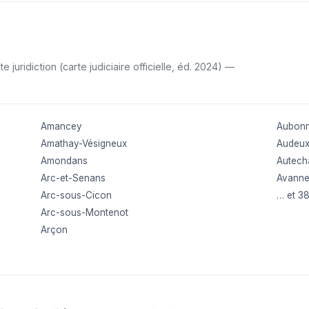
uridiction (carte judiciaire officielle, éd. 2024) —
Amancey
Aubon
Amathay-Vésigneux
Audeu
Amondans
Autech
Arc-et-Senans
Avann
Arc-sous-Cicon
… et 3
Arc-sous-Montenot
Arçon