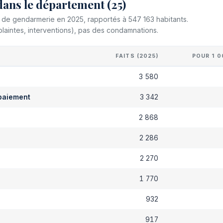
dans le département (25)
et de gendarmerie en 2025, rapportés à 547 163 habitants.
plaintes, interventions), pas des condamnations.
FAITS (2025)
POUR 1 0
3 580
paiement
3 342
s
2 868
2 286
2 270
1 770
932
917