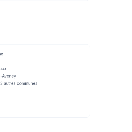
ne
x
aux
e-Aveney
83 autres communes