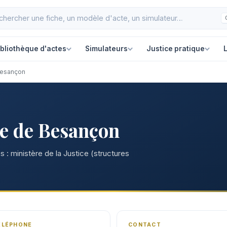
ibliothèque d'actes
Simulateurs
Justice pratique
L
 Besançon
re de Besançon
 : ministère de la Justice (structures
ÉLÉPHONE
CONTACT