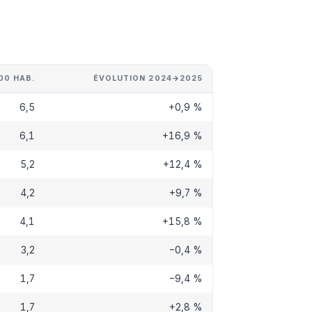
00 HAB.
ÉVOLUTION 2024→2025
6,5
+0,9 %
6,1
+16,9 %
5,2
+12,4 %
4,2
+9,7 %
4,1
+15,8 %
3,2
−0,4 %
1,7
−9,4 %
1,7
+2,8 %