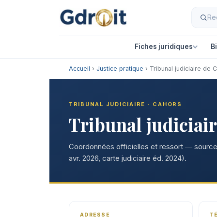
Fiches juridiques
B
Accueil
›
Justice pratique
› Tribunal judiciaire de 
TRIBUNAL JUDICIAIRE · CAHORS
Tribunal judiciai
Coordonnées officielles et ressort — sources
avr. 2026, carte judiciaire éd. 2024).
ADRESSE
T