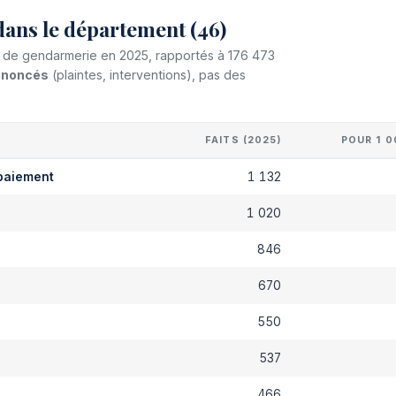
dans le département (46)
et de gendarmerie en 2025, rapportés à 176 473
dénoncés
(plaintes, interventions), pas des
FAITS (2025)
POUR 1 0
paiement
1 132
1 020
s
846
670
550
537
466