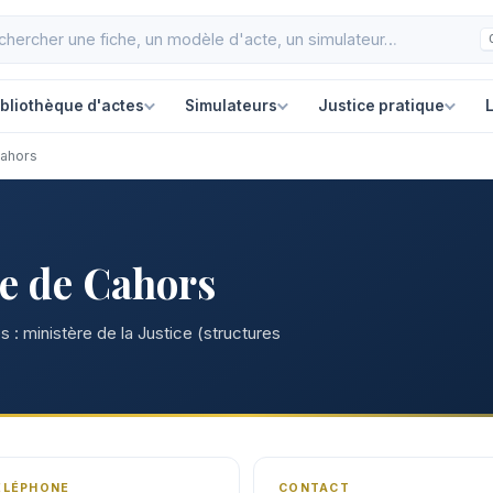
ibliothèque d'actes
Simulateurs
Justice pratique
L
Cahors
re de Cahors
 : ministère de la Justice (structures
ÉLÉPHONE
CONTACT