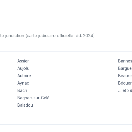
uridiction (carte judiciaire officielle, éd. 2024) —
Assier
Banne
Aujols
Bargue
Autoire
Beaure
Aynac
Béduer
Bach
… et 2
Bagnac-sur-Célé
Baladou