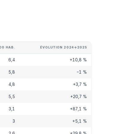
00 HAB.
ÉVOLUTION 2024→2025
6,4
+10,8 %
5,8
−1 %
4,8
+3,7 %
5,5
+20,7 %
3,1
+87,1 %
3
+5,1 %
2,6
+29,8 %