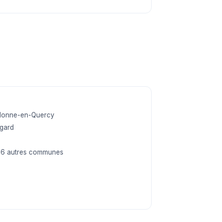
s
lonne-en-Quercy
gard
96 autres communes