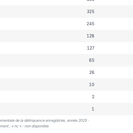
325
245
128
127
85
26
10
2
1
tementale de la délinquance enregistrée, année 2025 ·
ent ; « nc » : non disponible.