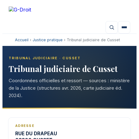
Aller
au
contenu
Accueil
›
Justice pratique
› Tribunal judiciaire de Cusset
TRIBUNAL JUDICIAIRE · CUSSET
Tribunal judiciaire de Cusset
Coordonnées officielles et ressort — sources : ministère
de la Justice (structures avr. 2026, carte judiciaire éd.
2024).
ADRESSE
RUE DU DRAPEAU