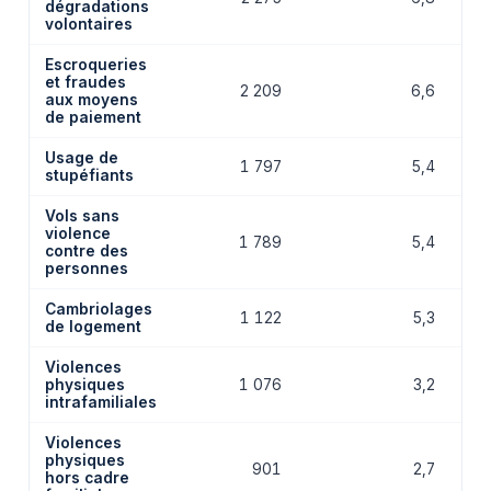
dégradations
volontaires
Escroqueries
et fraudes
2 209
6,6
aux moyens
de paiement
Usage de
1 797
5,4
stupéfiants
Vols sans
violence
1 789
5,4
contre des
personnes
Cambriolages
1 122
5,3
de logement
Violences
physiques
1 076
3,2
intrafamiliales
Violences
physiques
901
2,7
hors cadre