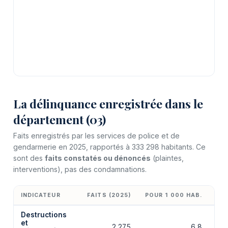
La délinquance enregistrée dans le
département (03)
Faits enregistrés par les services de police et de
gendarmerie en 2025, rapportés à 333 298 habitants. Ce
sont des
faits constatés ou dénoncés
(plaintes,
interventions), pas des condamnations.
INDICATEUR
FAITS (2025)
POUR 1 000 HAB.
ÉV
Destructions
et
2 275
6,8