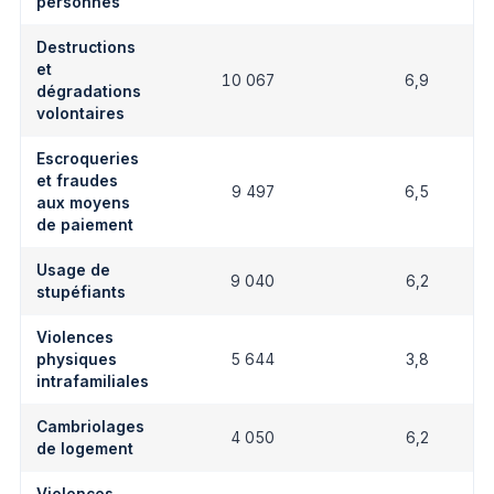
personnes
Destructions
et
10 067
6,9
dégradations
volontaires
Escroqueries
et fraudes
9 497
6,5
aux moyens
de paiement
Usage de
9 040
6,2
stupéfiants
Violences
physiques
5 644
3,8
intrafamiliales
Cambriolages
4 050
6,2
de logement