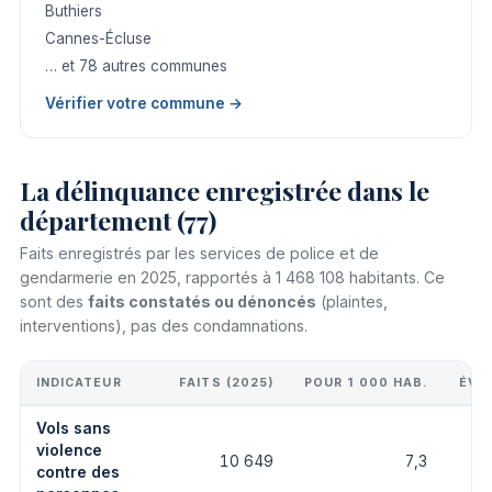
Buthiers
Cannes-Écluse
… et 78 autres communes
Vérifier votre commune →
La délinquance enregistrée dans le
département (77)
Faits enregistrés par les services de police et de
gendarmerie en 2025, rapportés à 1 468 108 habitants. Ce
sont des
faits constatés ou dénoncés
(plaintes,
interventions), pas des condamnations.
INDICATEUR
FAITS (2025)
POUR 1 000 HAB.
ÉVO
Vols sans
violence
10 649
7,3
contre des