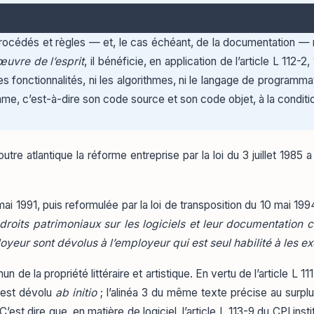
rocédés et règles — et, le cas échéant, de la documentation — 
œuvre de l’esprit
, il bénéficie, en application de l’article L 112-
 les fonctionnalités, ni les algorithmes, ni le langage de program
e, c’est-à-dire son code source et son code objet, à la condition 
tre atlantique la réforme entreprise par la loi du 3 juillet 1985 a
mai 1991, puis reformulée par la loi de transposition du 10 mai 19
es droits patrimoniaux sur les logiciels et leur documentatio
loyeur sont dévolus à l’employeur qui est seul habilité à les e
e la propriété littéraire et artistique. En vertu de l’article L 111-
i est dévolu
ab initio
; l’alinéa 3 du même texte précise au surpl
est dire que, en matière de logiciel, l’article L 113-9 du CPI inst